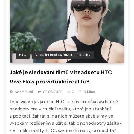
HTC
Virtuální Realita/Rozšířená Reality
Jaké je sledování filmů v headsetu HTC
Vive Flow pro virtuální realitu?
Adolf Pupík
02.06.2022
0
9 Mins
Tchajwanský výrobce HTC i u nás prodává vydařené
headsety pro virtuální realitu, které jsou funkční
s počítači. Zahrát si na nich můžete skvělé hry ve
vysokém rozlišením a užít si tak plnohodnotný zážitek
z virtuální reality. HTC však myslí i na ty, co nechtějí