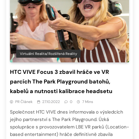
Virtuální Realita/Rozšířená Reality
HTC VIVE Focus 3 zbavil hráče ve VR
parcích The Park Playground batohů,
kabelů a nutnosti kalibrace headsetu
PR Článek
27.10.2022
0
7 Mins
Společnost HTC VIVE dnes informovala o výsledcích
jejího partnerství s The Park Playground. Úzká
spolupráce s provozovatelem LBE VR parků (Location-
based entertainment) hráče definitivně zbavila