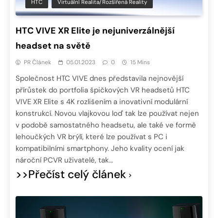
HTC
Virtuální Realita/Rozšířená Reality
HTC VIVE XR Elite je nejuniverzálnější
headset na světě
PR Článek
05.01.2023
0
15 Mins
Společnost HTC VIVE dnes představila nejnovější
přírůstek do portfolia špičkových VR headsetů HTC
VIVE XR Elite s 4K rozlišením a inovativní modulární
konstrukcí. Novou vlajkovou loď tak lze používat nejen
v podobě samostatného headsetu, ale také ve formě
lehoučkých VR brýlí, které lze používat s PC i
kompatibilními smartphony. Jeho kvality ocení jak
nároční PCVR uživatelé, tak…
>>Přečíst celý článek