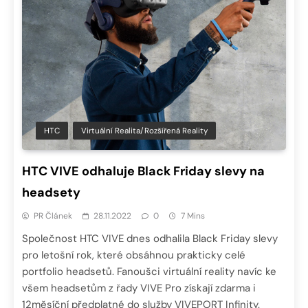
HTC
Virtuální Realita/Rozšířená Reality
HTC VIVE odhaluje Black Friday slevy na
headsety
PR Článek
28.11.2022
0
7 Mins
Společnost HTC VIVE dnes odhalila Black Friday slevy
pro letošní rok, které obsáhnou prakticky celé
portfolio headsetů. Fanoušci virtuální reality navíc ke
všem headsetům z řady VIVE Pro získají zdarma i
12měsíční předplatné do služby VIVEPORT Infinity.