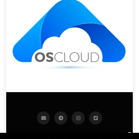
infoek.cz 2026.Developed By
.
BlazeThemes