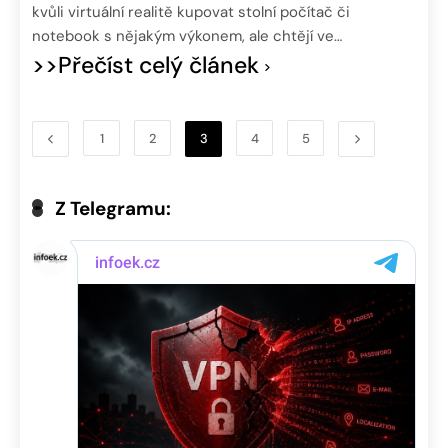
kvůli virtuální realitě kupovat stolní počítač či
notebook s nějakým výkonem, ale chtějí ve…
>>Přečíst celý článek
1
2
3
4
5
Z Telegramu: