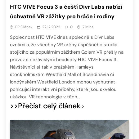
HTC VIVE Focus 3 a čeští Divr Labs nabízí
úchvatné VR zážitky pro hráče i rodiny
PR Článek
22.12.2022
0
7 Mins
Společnost HTC VIVE dnes společně s Divr Labs
oznámila, že všechny VR arény úspěšného studia
stojícího za populárním zážitkem Golem VR přešly na
provoz s nezávislými headsety HTC VIVE Focus 3.
Návštěvníci si tak v pražském Hamleys,
stockholmském Westfield Mall of Scandinavia či
londýnském Westfield London mohou vychutnat
pohlcující interaktivní příběhy, které jsou skvělou
ukázkou VR technologie v těch…
>>Přečíst celý článek