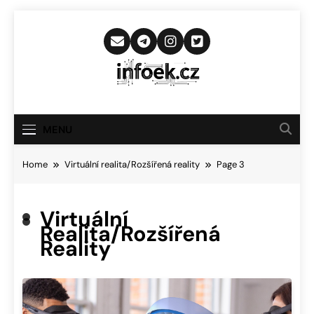
Skip
to
content
Infoek.cz
Web Věnující Se Technologickým
Novinkám
MENU
Home
Virtuální realita/Rozšířená reality
Page 3
Virtuální
Realita/Rozšířená
Reality