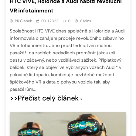
HTC VIVE, Holoride a Audi nabízí revoluční
VR infotainment
PR Článek
03.11.2022
0
8 Mins
Společnost HTC VIVE dnes společně s Holoride a Audi
informovala o zahájení prodeje revolučního zábavního
VR infotainmentu. Jeho prostřednictvím mohou
pasažéři na zadních sedadlech proměnit jakoukoli
cestu v zábavný, nebo vzdělávací zážitek. Příplatkový
balíček, který se objeví ve vybraných vozech Audi* v
polovině listopadu, kombinuje bezbřehé možnosti
špičkového VR a data o pohybu vozidla tak, aby
pasažérům…
>>Přečíst celý článek