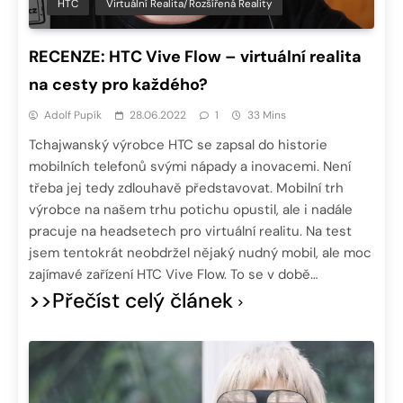
HTC
Virtuální Realita/Rozšířená Reality
RECENZE: HTC Vive Flow – virtuální realita
na cesty pro každého?
Adolf Pupík
28.06.2022
1
33 Mins
Tchajwanský výrobce HTC se zapsal do historie
mobilních telefonů svými nápady a inovacemi. Není
třeba jej tedy zdlouhavě představovat. Mobilní trh
výrobce na našem trhu potichu opustil, ale i nadále
pracuje na headsetech pro virtuální realitu. Na test
jsem tentokrát neobdržel nějaký nudný mobil, ale moc
zajímavé zařízení HTC Vive Flow. To se v době…
>>Přečíst celý článek