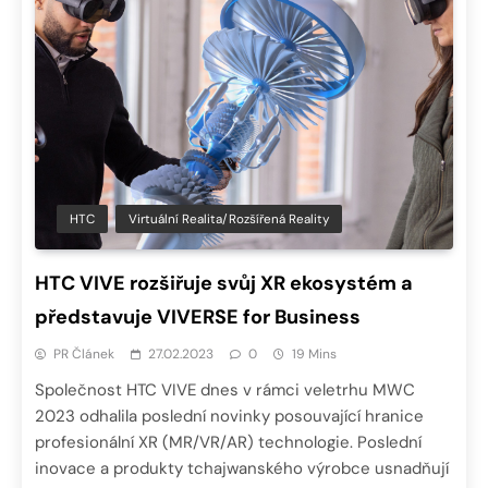
HTC
Virtuální Realita/Rozšířená Reality
HTC VIVE rozšiřuje svůj XR ekosystém a
představuje VIVERSE for Business
PR Článek
27.02.2023
0
19 Mins
Společnost HTC VIVE dnes v rámci veletrhu MWC
2023 odhalila poslední novinky posouvající hranice
profesionální XR (MR/VR/AR) technologie. Poslední
inovace a produkty tchajwanského výrobce usnadňují