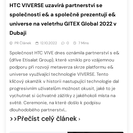
HTC VIVERSE uzavírá partnerství se
společností e& a společně prezentují e&
universe na veletrhu GITEX Global 2022 v
Dubaji
PR Článek
12.10.2022
0
7 Mins
Společnost HTC VIVE dnes oznámila partnerství s e&
(dříve Etisalat Group), které vzniklo pro vzájemnou
podporu při rozvoji metaverza skrze platformu e&
universe využívající technologie VIVERSE. Tento
klíčový okamžik v historii nastupující technologie dal
progresivním uživatelům možnost okusit, jaké to je
vychutnat si úchvatné zážitky z jakéhokoli místa na
světě. Ceremonie, na které došlo k podpisu
dlouhodobého partnerství…
>>Přečíst celý článek