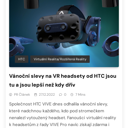
HTC
Virtuální Realita/Rozšířená Reality
Vánoční slevy na VR headsety od HTC jsou
tu a jsou lepší než kdy dřív
PR Článek
27.12.2022
0
7 Mins
Společnost HTC VIVE dnes odhalila vánoční slevy,
které nadchnou každého, kdo pod stromečkem
nenalezl vytoužený headset. Fanoušci virtuální reality
k headsetům z řady VIVE Pro navíc získají zdarma i