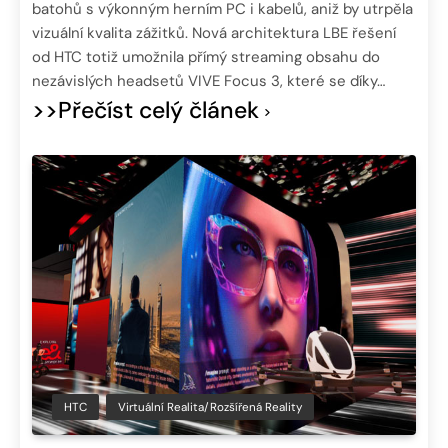
batohů s výkonným herním PC i kabelů, aniž by utrpěla
vizuální kvalita zážitků. Nová architektura LBE řešení
od HTC totiž umožnila přímý streaming obsahu do
nezávislých headsetů VIVE Focus 3, které se díky…
>>Přečíst celý článek
HTC
Virtuální Realita/Rozšířená Reality