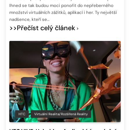
Ihned se tak budou moci ponořit do nepřeberného
množství virtuálních zážitků, aplikací i her. Ty největší
nadšence, kteří se…
>>Přečíst celý článek
HTC
Virtuální Realita/Rozšířená Reality