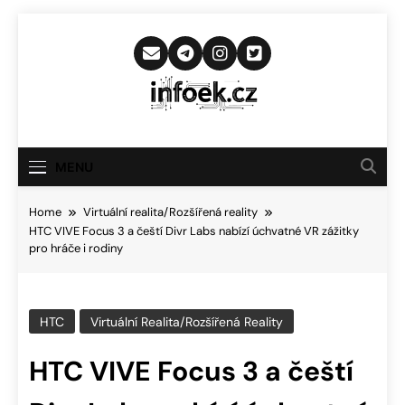
Skip
to
content
Infoek.cz
Web Věnující Se Technologickým
Novinkám
MENU
Home
Virtuální realita/Rozšířená reality
HTC VIVE Focus 3 a čeští Divr Labs nabízí úchvatné VR zážitky
pro hráče i rodiny
HTC
Virtuální Realita/Rozšířená Reality
HTC VIVE Focus 3 a čeští