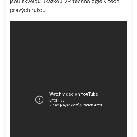
jsou skvělou ukázkou VR technologie v těch
pravých rukou.