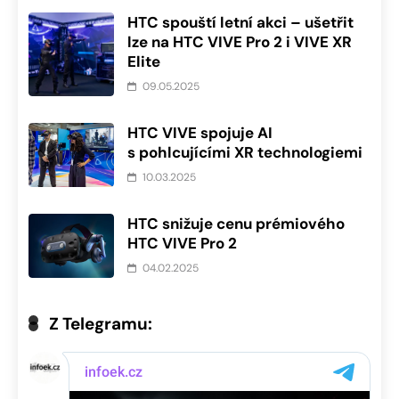
HTC spouští letní akci – ušetřit
lze na HTC VIVE Pro 2 i VIVE XR
Elite
09.05.2025
HTC VIVE spojuje AI
s pohlcujícími XR technologiemi
10.03.2025
HTC snižuje cenu prémiového
HTC VIVE Pro 2
04.02.2025
Z Telegramu: