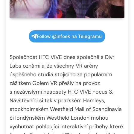
Follow @infoek na Telegramu
Společnost HTC VIVE dnes společně s Divr
Labs oznámila, že všechny VR arény
úspěšného studia stojícího za populárním
zážitkem Golem VR přešly na provoz
s nezávislými headsety HTC VIVE Focus 3.
Návštěvníci si tak v pražském Hamleys,
stockholmském Westfield Mall of Scandinavia
či londýnském Westfield London mohou
vychutnat pohlcující interaktivní příběhy, které