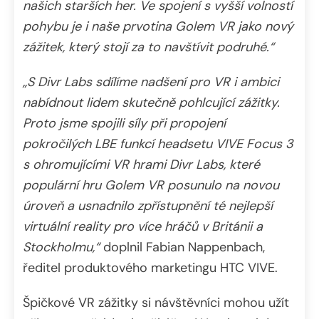
našich starších her. Ve spojení s vyšší volností
pohybu je i naše prvotina Golem VR jako nový
zážitek, který stojí za to navštívit podruhé.“
„S Divr Labs sdílíme nadšení pro VR i ambici
nabídnout lidem skutečně pohlcující zážitky.
Proto jsme spojili síly při propojení
pokročilých LBE funkcí headsetu VIVE Focus 3
s ohromujícími VR hrami Divr Labs, které
populární hru Golem VR posunulo na novou
úroveň a usnadnilo zpřístupnění té nejlepší
virtuální reality pro více hráčů v Británii a
Stockholmu,“
doplnil Fabian Nappenbach,
ředitel produktového marketingu HTC VIVE.
Špičkové VR zážitky si návštěvníci mohou užít