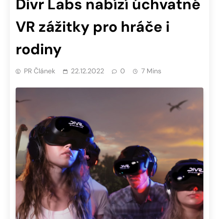
Divr Labs nabízí úchvatné
VR zážitky pro hráče i
rodiny
PR Článek
22.12.2022
0
7 Mins