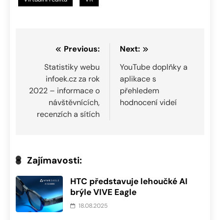
Navigace
Previous:
Next:
pro
Statistiky webu
YouTube doplňky a
infoek.cz za rok
aplikace s
příspěvek
2022 – informace o
přehledem
návštěvnících,
hodnocení videí
recenzích a sítích
Zajímavosti:
HTC představuje lehoučké AI
brýle VIVE Eagle
18.08.2025