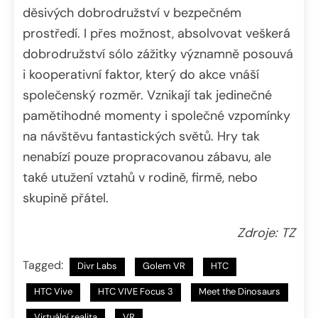
děsivých dobrodružství v bezpečném
prostředí. I přes možnost, absolvovat veškerá
dobrodružství sólo zážitky významně posouvá
i kooperativní faktor, který do akce vnáší
společenský rozměr. Vznikají tak jedinečné
pamětihodné momenty i společné vzpomínky
na návštěvu fantastických světů. Hry tak
nenabízí pouze propracovanou zábavu, ale
také utužení vztahů v rodině, firmě, nebo
skupině přátel.
Zdroje: TZ
Tagged:
Divr Labs
Golem VR
HTC
HTC Vive
HTC VIVE Focus 3
Meet the Dinosaurs
Virtuální realita
VR