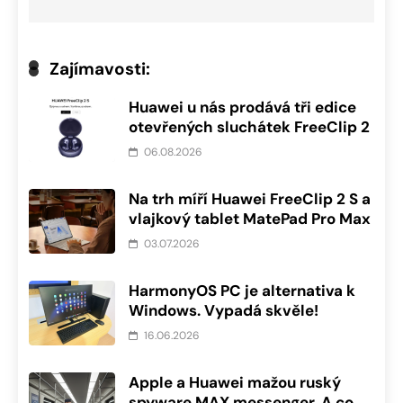
Zajímavosti:
Huawei u nás prodává tři edice
otevřených sluchátek FreeClip 2
06.08.2026
Na trh míří Huawei FreeClip 2 S a
vlajkový tablet MatePad Pro Max
03.07.2026
HarmonyOS PC je alternativa k
Windows. Vypadá skvěle!
16.06.2026
Apple a Huawei mažou ruský
spyware MAX messenger. A co