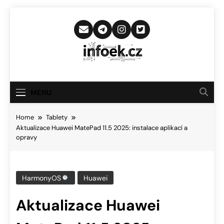
Skip
to
content
Infoek.cz
Web Věnující Se Technologickým
Novinkám
MENU
Home
Tablety
Aktualizace Huawei MatePad 11.5 2025: instalace aplikací a
opravy
HarmonyOS
Huawei
Aktualizace Huawei