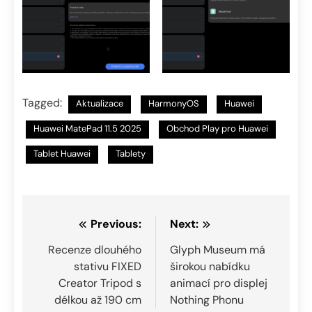
Tagged:
Aktualizace
HarmonyOS
Huawei
Huawei MatePad 11.5 2025
Obchod Play pro Huawei
Tablet Huawei
Tablety
Navigace
Previous:
Next:
pro
Recenze dlouhého
Glyph Museum má
stativu FIXED
širokou nabídku
příspěvek
Creator Tripod s
animací pro displej
délkou až 190 cm
Nothing Phonu