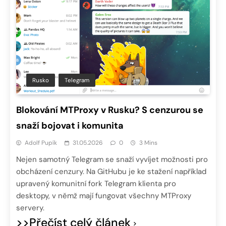
Rusko
Telegram
Blokování MTProxy v Rusku? S cenzurou se
snaží bojovat i komunita
Adolf Pupík
31.05.2026
0
3 Mins
Nejen samotný Telegram se snaží vyvíjet možnosti pro
obcházení cenzury. Na GitHubu je ke stažení například
upravený komunitní fork Telegram klienta pro
desktopy, v němž mají fungovat všechny MTProxy
servery.
>>Přečíst celý článek