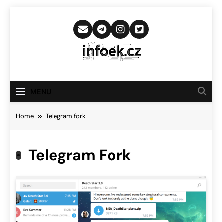
Skip
to
content
Infoek.cz
Web Věnující Se Technologickým
Novinkám
MENU
Home
Telegram fork
Telegram Fork