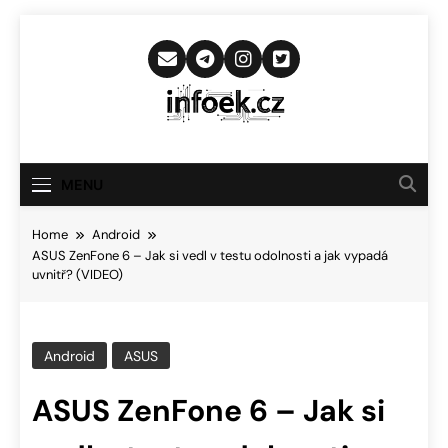
Skip
to
content
Infoek.cz
Web Věnující Se Technologickým
Novinkám
MENU
Home
Android
ASUS ZenFone 6 – Jak si vedl v testu odolnosti a jak vypadá
uvnitř? (VIDEO)
Android
ASUS
ASUS ZenFone 6 – Jak si