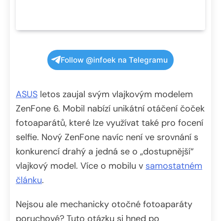
Follow @infoek na Telegramu
ASUS
letos zaujal svým vlajkovým modelem
ZenFone 6. Mobil nabízí unikátní otáčení čoček
fotoaparátů, které lze využívat také pro focení
selfie. Nový ZenFone navíc není ve srovnání s
konkurencí drahý a jedná se o „dostupnější“
vlajkový model. Více o mobilu v
samostatném
článku
.
Nejsou ale mechanicky otočné fotoaparáty
poruchové? Tuto otázku si hned po