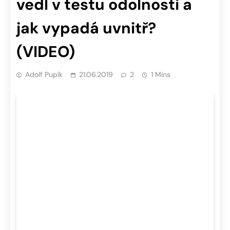
vedl v testu odolnosti a
jak vypadá uvnitř?
(VIDEO)
Adolf Pupík
21.06.2019
2
1 Mins