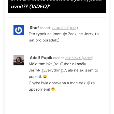
uvnitř? (VIDEO)
”
Shef
napsal:
22.06.2019 (11:45)
Ten typek se jmenuje Zack, ne Jerry, to
jen pro poradek;)
Adolf Pupík
napsal:
23.06.2019 (09:52)
Mělo tam být „YouTuber z kanálu
JerryRigEverything…“, ale nějak jsem to
popletl.
Chyba byla opravena a moc děkuji za
upozornění!