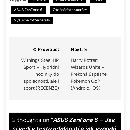
ASUS ZenFone 6
Otočné fotoaparáty
Výsuvné fotoaparáty
Navigace
Previous:
Next:
pro
Withings Steel HR
Harry Potter:
Sport – Hybridní
Wizards Unite –
příspěvek
hodinky do
Překoná úspěšné
společnosti, ale i
Pokémon Go?
sport (RECENZE)
(Android, iOS)
2 thoughts on “
ASUS ZenFone 6 – Jak
si vedl v testu odolnosti a jak vypadá