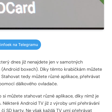
infoek na Telegramu
který dnes již nenajdete jen v samotných
ch (Android boxech). Díky těmto krabičkám můžete
. Stahovat tedy můžete různé aplikace, přehrávat
 pomocí dálkového ovladače.
 si můžete stahovat různé aplikace, díky nímž je
ěkteré Android TV již z výroby umí přehrávání
u či SD karty. Ne však každá TV umí přehrávat