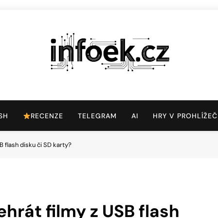
Infoek.cz
Web Věnující Se Technologickým Novinkám
SH
RECENZE
TELEGRAM
AI
HRY V PROHLÍŽEČ
 flash disku či SD karty?
hrát filmy z USB flash