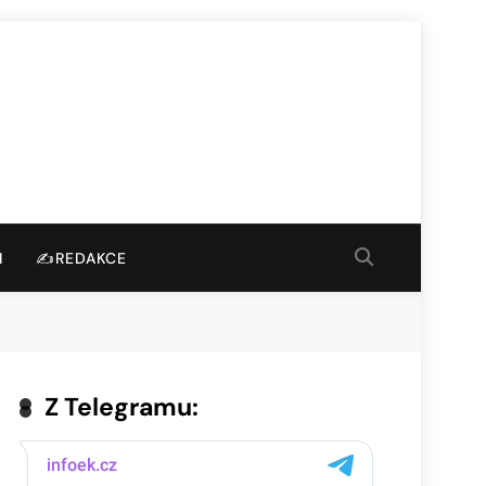
I
✍️REDAKCE
Z Telegramu: