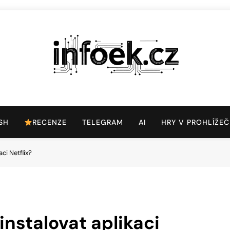
Infoek.cz
Web Věnující Se Technologickým Novinkám
SH
RECENZE
TELEGRAM
AI
HRY V PROHLÍŽEČ
ci Netflix?
instalovat aplikaci