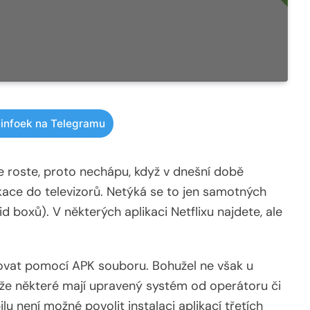
infoek na Telegramu
e roste, proto nechápu, když v dnešní době
likace do televizorů. Netýká se to jen samotných
id boxů). V některých aplikaci Netflixu najdete, ale
lovat pomocí APK souboru. Bohužel ne však u
že některé mají upravený systém od operátoru či
 není možné povolit instalaci aplikací třetích