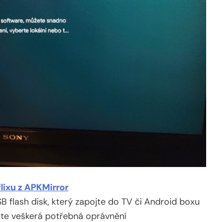
lixu z APKMirror
 flash disk, který zapojte do TV či Android boxu
ělte veškerá potřebná oprávnění