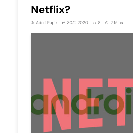
Netflix?
Adolf Pupík
30.12.2020
8
2 Mins