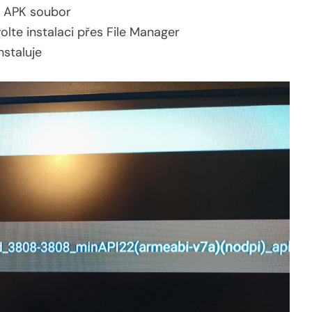
ý APK soubor
lte instalaci přes File Manager
nstaluje