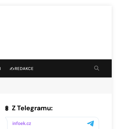
I
✍️REDAKCE
Z Telegramu: