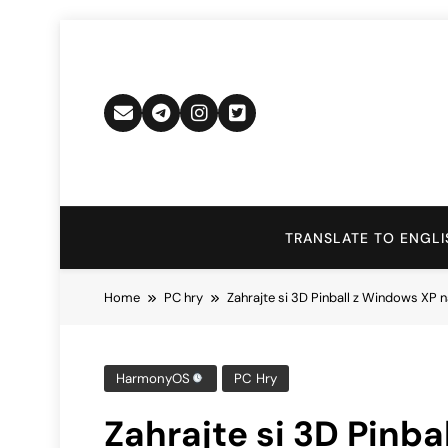
Skip
to
content
TRANSLATE TO ENGLI
Home
PC hry
Zahrajte si 3D Pinball z Windows XP n
HarmonyOS
PC Hry
Zahrajte si 3D Pinba