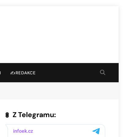
I
✍️REDAKCE
Z Telegramu: