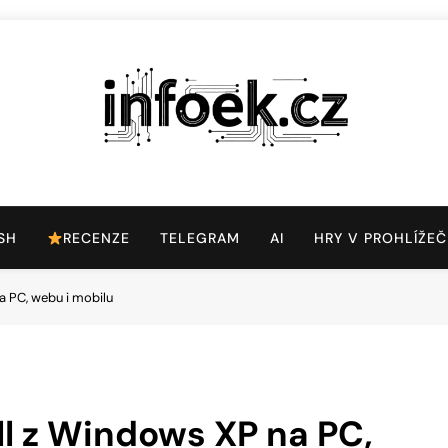
Infoek.cz
Web Věnující Se Technologickým Novinkám
SH
RECENZE
TELEGRAM
AI
HRY V PROHLÍŽEČ
a PC, webu i mobilu
ll z Windows XP na PC,