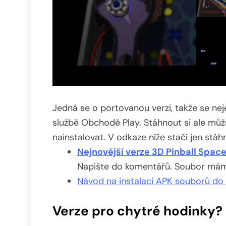
Jedná se o portovanou verzi, takže se ne
službě Obchodě Play. Stáhnout si ale může
nainstalovat. V odkaze níže stačí jen stáh
Nejnovější verze 3D Pinball Spac
Napište do komentářů. Soubor má
Návod na instalaci APK souborů do
Verze pro chytré hodinky?