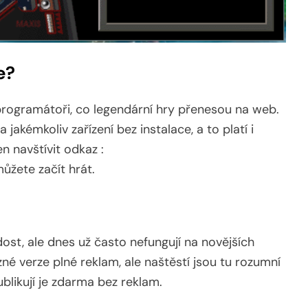
e?
í programátoři, co legendární hry přenesou na web.
akémkoliv zařízení bez instalace, a to platí i
n navštívit odkaz :
ůžete začít hrát.
dost, ale dnes už často nefungují na novějších
né verze plné reklam, ale naštěstí jsou tu rozumní
ublikují je zdarma bez reklam.