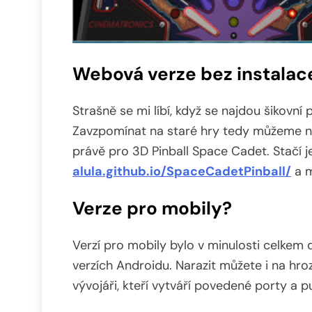
Webová verze bez instalac
Strašně se mi líbí, když se najdou šikovn
Zavzpomínat na staré hry tedy můžeme na j
právě pro 3D Pinball Space Cadet. Stačí je
alula.github.io/SpaceCadetPinball/
a m
Verze pro mobily?
Verzí pro mobily bylo v minulosti celkem 
verzích Androidu. Narazit můžete i na hroz
vývojáři, kteří vytváří povedené porty a p