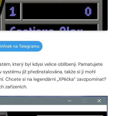
infoek na Telegramu
tém, který byl kdysi velice oblíbený. Pamatujete
v systému již předinstalována, takže si ji mohl
í. Chcete si na legendární „XPéčka“ zavzpomínat?
h zařízeních.