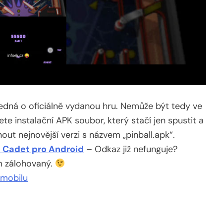
jedná o oficiálně vydanou hru. Nemůže být tedy ve
te instalační APK soubor, který stačí jen spustit a
nout nejnovější verzi s názvem „pinball.apk“.
e Cadet pro Android
– Odkaz již nefunguje?
m zálohovaný.
 mobilu