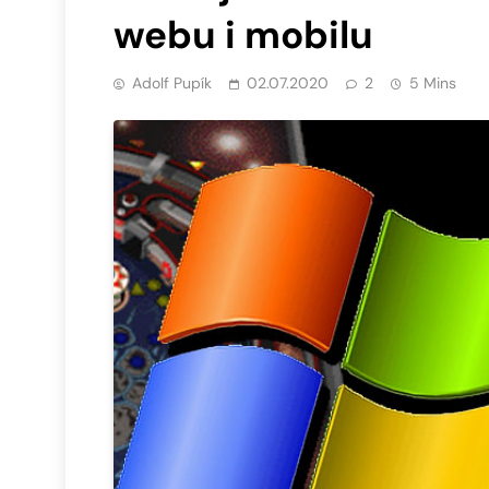
webu i mobilu
Adolf Pupík
02.07.2020
2
5 Mins