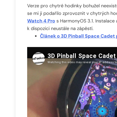
Verze pro chytré hodinky bohužel neexistu
se mi ji podařilo zprovoznit v chytrých h
Watch 4 Pro
s HarmonyOS 3.1. Instalace a
k dispozici neustále na zápěstí.
Článek o 3D Pinball Space Cade