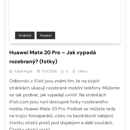
Android
Huawei
Huawei Mate 20 Pro – Jak vypadá
rozebraný? (fotky)
Adolf Pupík
07.11.2018
0
1 Mins
Odborníci z iFixit jsou známí tím, že na svých
stránkách ukazují rozebrané mobilní telefony. Můžeme
se tak podívat, jak vypadají uvnitř. Na stránkách
iFixit.com jsou nyní dostupné fotky rozebraného
mobilu Huawei Mate 20 Pro. Podívat se můžete tedy
na trojici fotoaparátů, cívku na bezdrátové nabíjení,
čtečku otisků prstů pod displejem a další součásti.
Čtečka otisků prstů…