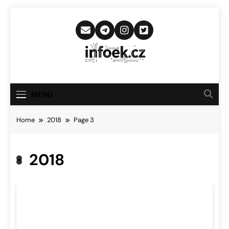
Skip
to
content
Infoek.cz
Web Věnující Se Technologickým
Novinkám
MENU
Home
2018
Page 3
2018