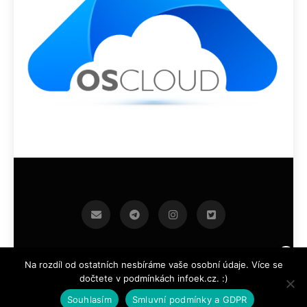
infoek.cz 2026.Developed By
.
BlazeThemes
Na rozdíl od ostatních nesbíráme vaše osobní údaje. Více se
dočtete v podmínkách infoek.cz. :)
Souhlasím
Smluvní podmínky a GDPR