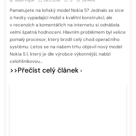
Adolf Pupík
06.11.2018
0
28 Mins
Pamatujete na loňský model Nokia 5? Jednalo se sice
o hezky vypadající mobil s kvalitní konstrukcí, ale
v recenzích a komentářích na internetu si odnášela
velmi špatná hodnocení. Hlavním problémem byl velice
pomalý procesor, který brzdil celý chod operačního
systému. Letos se na našem trhu objevil nový model
Nokia 5.1, který je dle výrobce výkonnější, nabízí
celohliníkovou…
>>Přečíst celý článek