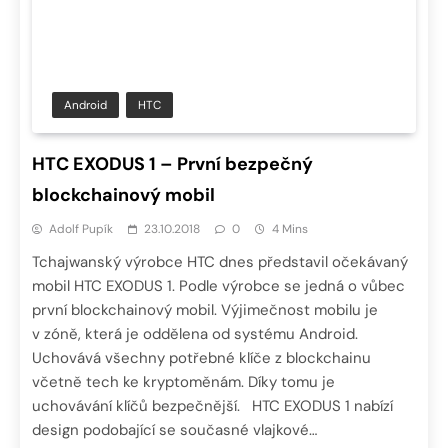
Android
HTC
HTC EXODUS 1 – První bezpečný
blockchainový mobil
Adolf Pupík
23.10.2018
0
4 Mins
Tchajwanský výrobce HTC dnes představil očekávaný
mobil HTC EXODUS 1. Podle výrobce se jedná o vůbec
první blockchainový mobil. Výjimečnost mobilu je
v zóně, která je oddělena od systému Android.
Uchovává všechny potřebné klíče z blockchainu
včetně tech ke kryptoměnám. Díky tomu je
uchovávání klíčů bezpečnější. HTC EXODUS 1 nabízí
design podobající se současné vlajkové…