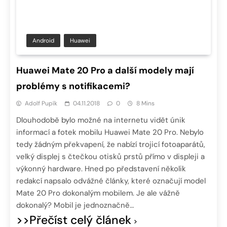
Android
Huawei
Huawei Mate 20 Pro a další modely mají
problémy s notifikacemi?
Adolf Pupík
04.11.2018
0
8 Mins
Dlouhodobě bylo možné na internetu vidět únik
informací a fotek mobilu Huawei Mate 20 Pro. Nebylo
tedy žádným překvapení, že nabízí trojicí fotoaparátů,
velký displej s čtečkou otisků prstů přímo v displeji a
výkonný hardware. Hned po představení několik
redakcí napsalo odvážné články, které označují model
Mate 20 Pro dokonalým mobilem. Je ale vážně
dokonalý? Mobil je jednoznačně…
>>Přečíst celý článek