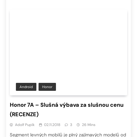
Android
Honor
Honor 7A – Slušná výbava za slušnou cenu
(RECENZE)
Adolf Pupík
02.11.2018
3
26 Mins
Segment levných mobilů je plný zajímavých modelů od