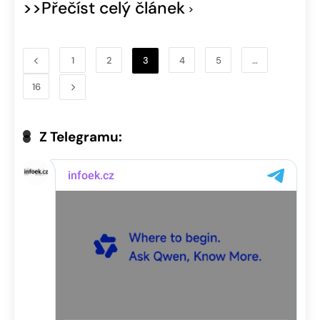
>>Přečíst celý článek
1
2
3
4
5
…
16
Z Telegramu: