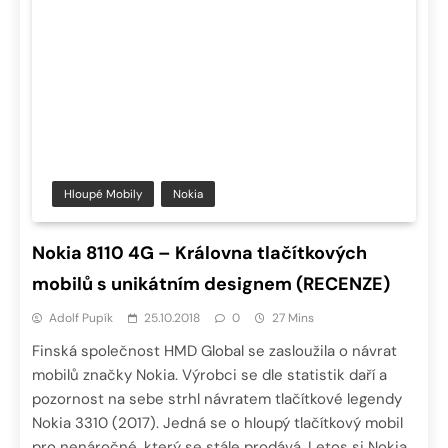
Hloupé Mobily
Nokia
Nokia 8110 4G – Královna tlačítkových
mobilů s unikátním designem (RECENZE)
Adolf Pupík
25.10.2018
0
27 Mins
Finská společnost HMD Global se zasloužila o návrat
mobilů značky Nokia. Výrobci se dle statistik daří a
pozornost na sebe strhl návratem tlačítkové legendy
Nokia 3310 (2017). Jedná se o hloupý tlačítkový mobil
pro nenáročné, který se stále prodává. Letos si Nokia