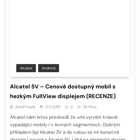
Alcatel
Android
Alcatel 5V – Cenově dostupný mobil s
hezkým FullView displejem (RECENZE)
Adolf Pupík
12.11.2018
0
29 Mins
Alcatel nám letos předvedl, že umí vyrobit krásně
vypadající mobily i v levných segmentech. Dobrým
příkladem byl Alcatel 3V a do rukou se mi konečně
dostala i novinka Alcatel 5V. Láká na elegantní design,