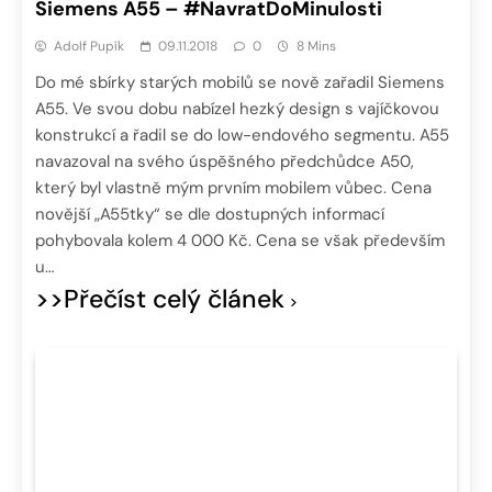
Siemens A55 – #NavratDoMinulosti
Adolf Pupík
09.11.2018
0
8 Mins
Do mé sbírky starých mobilů se nově zařadil Siemens
A55. Ve svou dobu nabízel hezký design s vajíčkovou
konstrukcí a řadil se do low-endového segmentu. A55
navazoval na svého úspěšného předchůdce A50,
který byl vlastně mým prvním mobilem vůbec. Cena
novější „A55tky“ se dle dostupných informací
pohybovala kolem 4 000 Kč. Cena se však především
u…
>>Přečíst celý článek