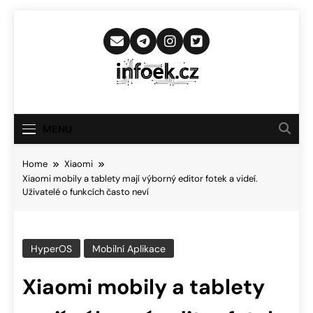
Skip
to
content
Infoek.cz
Web Věnující Se Technologickým
Novinkám
MENU
Home
Xiaomi
Xiaomi mobily a tablety mají výborný editor fotek a videí.
Uživatelé o funkcích často neví
HyperOS
Mobilní Aplikace
Xiaomi mobily a tablety