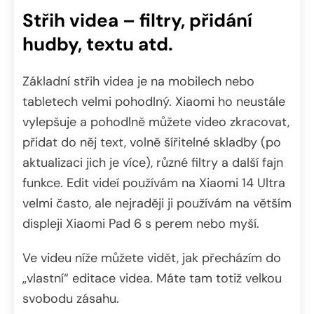
Střih videa – filtry, přidání
hudby, textu atd.
Základní střih videa je na mobilech nebo
tabletech velmi pohodlný. Xiaomi ho neustále
vylepšuje a pohodlně můžete video zkracovat,
přidat do něj text, volně šířitelné skladby (po
aktualizaci jich je více), různé filtry a další fajn
funkce. Edit videí používám na Xiaomi 14 Ultra
velmi často, ale nejraději ji používám na větším
displeji Xiaomi Pad 6 s perem nebo myší.
Ve videu níže můžete vidět, jak přecházím do
„vlastní“ editace videa. Máte tam totiž velkou
svobodu zásahu.