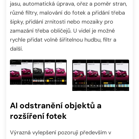
jasu, automatická úprava, ořez a poměr stran,
různé filtry, malování do fotek a přidání třeba
šipky, přidání zrnitosti nebo mozaiky pro
zamazání třeba obličejů. U videí je možné
rychle přidat volně šiřitelnou hudbu, filtr a
další.
AI odstranění objektů a
rozšíření fotek
Výrazná vylepšení pozoruji především v