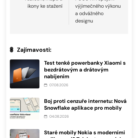
ikony ke stažení
výjimečného výkonu
a odvážného
designu
Zajímavosti:
Test tenké powerbanky Xiaomi s
bezdrátovým a drátovým
nabíjením
07.08.2026
Boj proti cenzuře internetu: Nová
Snowflake aplikace pro mobily
04.08.2026
Staré mobily Nokia s moderními