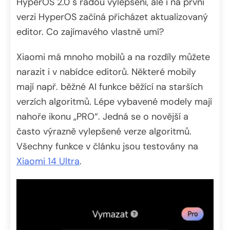
HyperOS 2.0 s řadou vylepšení, ale i na první
verzi HyperOS začíná přicházet aktualizovaný
editor. Co zajímavého vlastně umí?
Xiaomi má mnoho mobilů a na rozdíly můžete
narazit i v nabídce editorů. Některé mobily
mají např. běžné AI funkce běžící na starších
verzích algoritmů. Lépe vybavené modely mají
nahoře ikonu „PRO“. Jedná se o novější a
často výrazně vylepšené verze algoritmů.
Všechny funkce v článku jsou testovány na
Xiaomi 14 Ultra
.