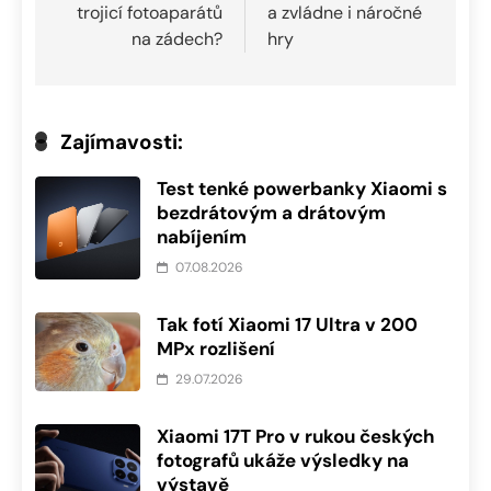
příspěvek
trojicí fotoaparátů
a zvládne i náročné
na zádech?
hry
Zajímavosti:
Test tenké powerbanky Xiaomi s
bezdrátovým a drátovým
nabíjením
07.08.2026
Tak fotí Xiaomi 17 Ultra v 200
MPx rozlišení
29.07.2026
Xiaomi 17T Pro v rukou českých
fotografů ukáže výsledky na
výstavě