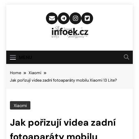
Skip
to
content
Infoek.cz
Web Věnující Se Technologickým
Novinkám
MENU
Home
Xiaomi
Jak pořizují videa zadní fotoaparáty mobilu Xiaomi 13 Lite?
Xiaomi
Jak pořizují videa zadní
fotoaparáty mobilu