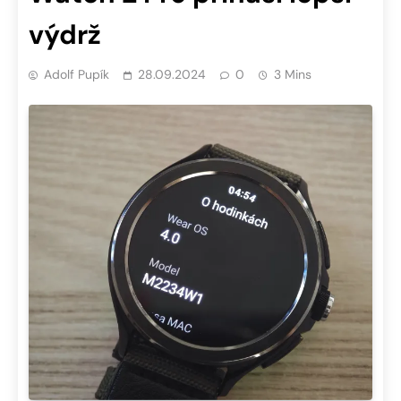
výdrž
Adolf Pupík
28.09.2024
0
3 Mins