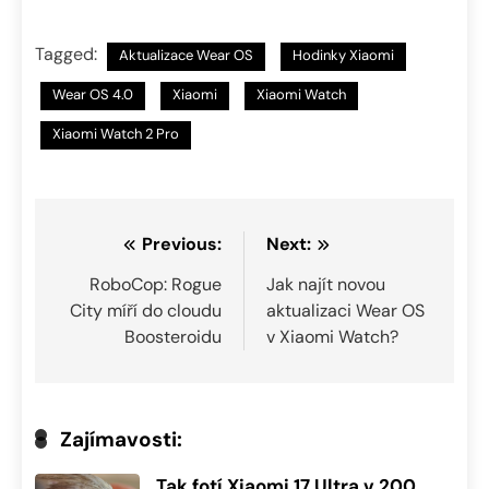
Tagged:
Aktualizace Wear OS
Hodinky Xiaomi
Wear OS 4.0
Xiaomi
Xiaomi Watch
Xiaomi Watch 2 Pro
Navigace
Previous:
Next:
pro
RoboCop: Rogue
Jak najít novou
City míří do cloudu
aktualizaci Wear OS
příspěvek
Boosteroidu
v Xiaomi Watch?
Zajímavosti:
Tak fotí Xiaomi 17 Ultra v 200