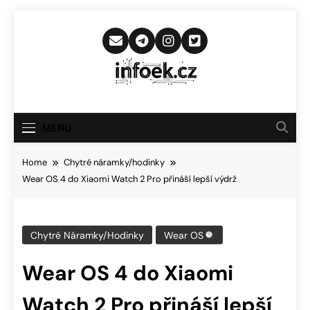
Skip
to
content
Infoek.cz
Web Věnující Se Technologickým
Novinkám
MENU
Home
Chytré náramky/hodinky
Wear OS 4 do Xiaomi Watch 2 Pro přináší lepší výdrž
Chytré Náramky/hodinky
Wear OS
Wear OS 4 do Xiaomi
Watch 2 Pro přináší lepší