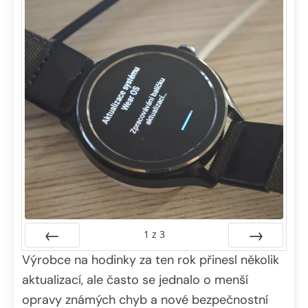
1
z
3
Výrobce na hodinky za ten rok přinesl několik
Předchozí
Další
aktualizací, ale často se jednalo o menší
opravy známých chyb a nové bezpečnostní