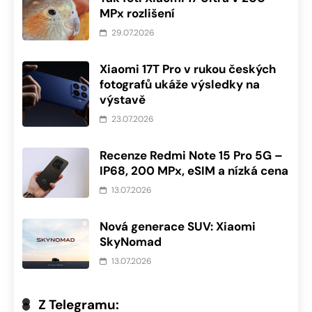
MPx rozlišení
29.07.2026
Xiaomi 17T Pro v rukou českých
fotografů ukáže výsledky na
výstavě
23.07.2026
Recenze Redmi Note 15 Pro 5G –
IP68, 200 MPx, eSIM a nízká cena
13.07.2026
Nová generace SUV: Xiaomi
SkyNomad
13.07.2026
Z Telegramu: