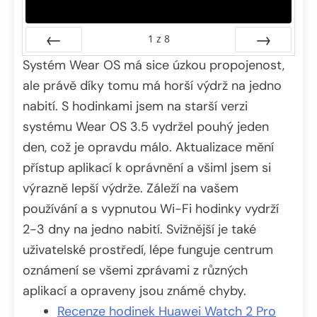
1
z
8
Systém Wear OS má sice úzkou propojenost,
Předchozí
Další
ale právě díky tomu má horší výdrž na jedno
nabití. S hodinkami jsem na starší verzi
systému Wear OS 3.5 vydržel pouhý jeden
den, což je opravdu málo. Aktualizace mění
přístup aplikací k oprávnění a všiml jsem si
výrazně lepší výdrže. Záleží na vašem
používání a s vypnutou Wi-Fi hodinky vydrží
2-3 dny na jedno nabití. Svižnější je také
uživatelské prostředí, lépe funguje centrum
oznámení se všemi zprávami z různých
aplikací a opraveny jsou známé chyby.
Recenze hodinek Huawei Watch 2 Pro