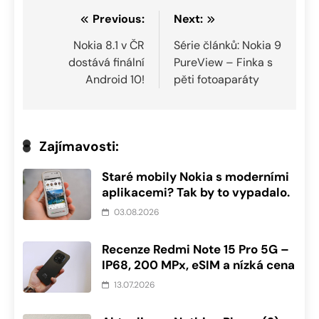
Navigace
Previous:
Next:
pro
Nokia 8.1 v ČR
Série článků: Nokia 9
dostává finální
PureView – Finka s
příspěvek
Android 10!
pěti fotoaparáty
Zajímavosti:
Staré mobily Nokia s moderními
aplikacemi? Tak by to vypadalo.
03.08.2026
Recenze Redmi Note 15 Pro 5G –
IP68, 200 MPx, eSIM a nízká cena
13.07.2026