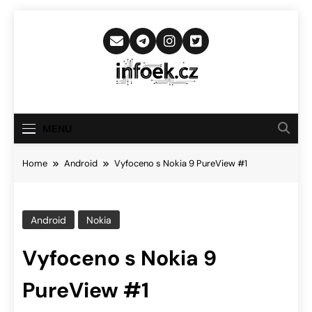
Skip
to
content
Infoek.cz
Web Věnující Se Technologickým
Novinkám
MENU
Home
Android
Vyfoceno s Nokia 9 PureView #1
Android
Nokia
Vyfoceno s Nokia 9
PureView #1