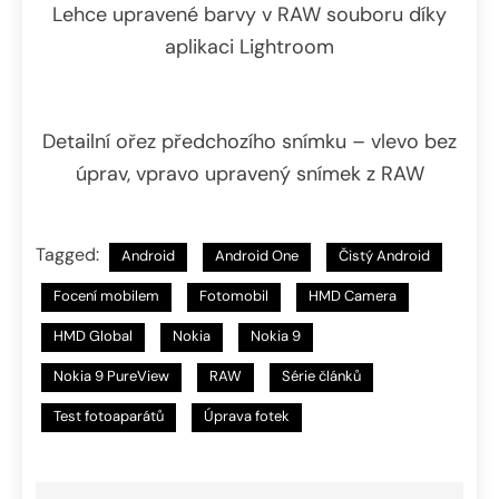
Lehce upravené barvy v RAW souboru díky
aplikaci Lightroom
Detailní ořez předchozího snímku – vlevo bez
úprav, vpravo upravený snímek z RAW
Tagged:
Android
Android One
Čistý Android
Focení mobilem
Fotomobil
HMD Camera
HMD Global
Nokia
Nokia 9
Nokia 9 PureView
RAW
Série článků
Test fotoaparátů
Úprava fotek