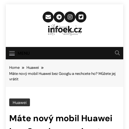
Skip
to
content
Infoek.cz
Web Věnující Se Technologickým
Novinkám
MENU
Home
Huawei
Máte nový mobil Huawei bez Googlu a nechcete ho? Můžete jej
vrátit
Huawei
Máte nový mobil Huawei