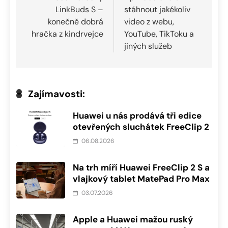
LinkBuds S –
stáhnout jakékoliv
příspěvek
konečně dobrá
video z webu,
hračka z kindrvejce
YouTube, TikToku a
jiných služeb
Zajímavosti:
Huawei u nás prodává tři edice
otevřených sluchátek FreeClip 2
06.08.2026
Na trh míří Huawei FreeClip 2 S a
vlajkový tablet MatePad Pro Max
03.07.2026
Apple a Huawei mažou ruský