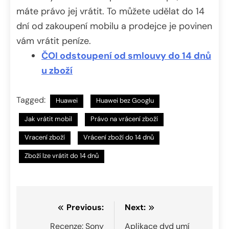
máte právo jej vrátit. To můžete udělat do 14
dní od zakoupení mobilu a prodejce je povinen
vám vrátit peníze.
ČOI odstoupení od smlouvy do 14 dnů
u zboží
Tagged:
Huawei
Huawei bez Googlu
Jak vrátit mobil
Právo na vrácení zboží
Vracení zboží
Vrácení zboží do 14 dnů
Zboží lze vrátit do 14 dnů
Navigace
Previous:
Next:
pro
Recenze: Sony
Aplikace dvd umí