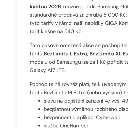
května 2026
, možné pořídit Samsung Ga
standardně prodává za zhruba 5 000 Kč. 
tyto tarify v rámci naší nabídky GIGA Ko
tarif klesne na 540 Kč.
Tato časově omezená akce se pochopitelně 
tarifů
BezLimitu L Extra
,
BezLimitu XL E
modelu od Samsungu lze za 1 Kč pořídit 
Galaxy A17 LTE.
Pochopitelně rovněž platí, že k uvedeným
tarifu BezLimitu M Extra (nebo vyššího) te
slevu na pojištění zařízení ve výši 49
bezplatnou výměnou rozbitého disp
bezpečnostní aplikaci Cyberwall,
službu OneNumber.