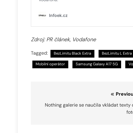
Zdroj: PR článek, Vodafone
Tagged:
BezLimitu Black Extra
BezLimitu L Extra
Mobilní operátor
Samsung Galaxy A17 5G
Vo
Navigace
Previou
pro
Nothing galerie se naučila vkládat texty
fo
příspěvek