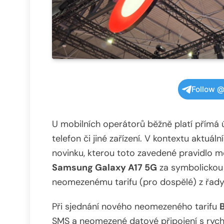
Follow @
U mobilních operátorů běžně platí přímá ú
telefon či jiné zařízení. V kontextu aktuál
novinku, kterou toto zavedené pravidlo mě
Samsung Galaxy A17 5G
za symbolickou 
neomezenému tarifu (pro dospělé) z řady
Při sjednání nového neomezeného tarifu
SMS a neomezené datové připojení s rychl