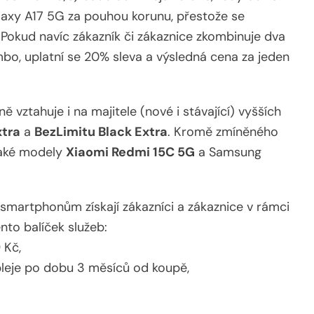
laxy A17 5G za pouhou korunu, přestože se
Pokud navíc zákazník či zákaznice zkombinuje dva
mbo, uplatní se 20% sleva a výsledná cena za jeden
vztahuje i na majitele (nové i stávající) vyšších
xtra
a
BezLimitu Black Extra
. Kromě zmíněného
také modely
Xiaomi Redmi 15C 5G
a Samsung
 smartphonům získají zákazníci a zákaznice v rámci
nto balíček služeb:
 Kč,
leje po dobu 3 měsíců od koupě,