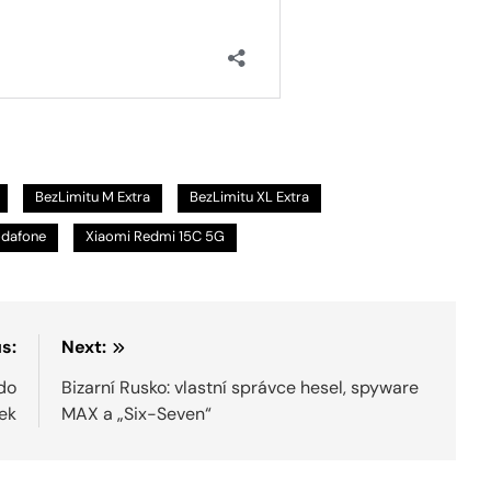
BezLimitu M Extra
BezLimitu XL Extra
dafone
Xiaomi Redmi 15C 5G
s:
Next:
 do
Bizarní Rusko: vlastní správce hesel, spyware
tek
MAX a „Six-Seven“