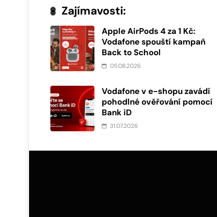
Zajímavosti:
Apple AirPods 4 za 1 Kč:
Vodafone spouští kampaň
Back to School
05.08.2026
Vodafone v e-shopu zavádí
pohodlné ověřování pomocí
Bank iD
31.07.2026