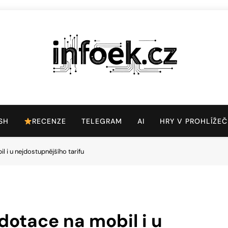
Infoek.cz
Web Věnující Se Technologickým Novinkám
SH
RECENZE
TELEGRAM
AI
HRY V PROHLÍŽEČ
 i u nejdostupnějšího tarifu
otace na mobil i u