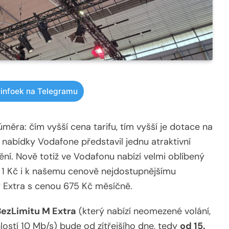
infoek na Telegramu
měra: čím vyšší cena tarifu, tím vyšší je dotace na
ní nabídky Vodafone představil jednu atraktivní
ní. Nově totiž ve Vodafonu nabízí velmi oblíbený
1 Kč i k našemu cenově nejdostupnějšímu
 Extra s cenou 675 Kč měsíčně.
BezLimitu M Extra
(který nabízí neomezené volání,
ostí 10 Mb/s) bude od zítřejšího dne, tedy
od 15.