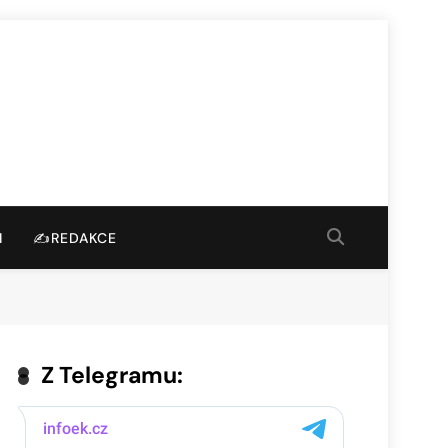
I
✍️REDAKCE
Z Telegramu: