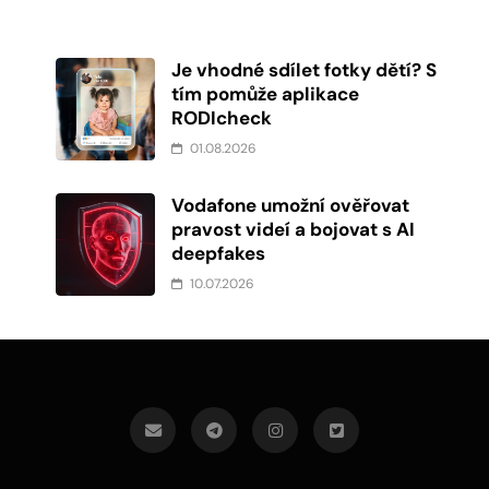
Je vhodné sdílet fotky dětí? S
tím pomůže aplikace
RODIcheck
01.08.2026
Vodafone umožní ověřovat
pravost videí a bojovat s AI
deepfakes
10.07.2026