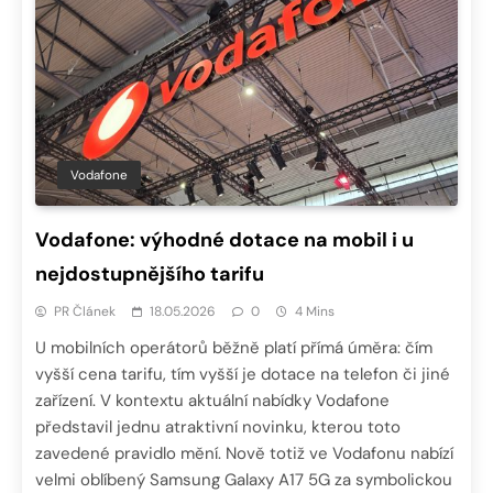
Vodafone
Vodafone: výhodné dotace na mobil i u
nejdostupnějšího tarifu
PR Článek
18.05.2026
0
4 Mins
U mobilních operátorů běžně platí přímá úměra: čím
vyšší cena tarifu, tím vyšší je dotace na telefon či jiné
zařízení. V kontextu aktuální nabídky Vodafone
představil jednu atraktivní novinku, kterou toto
zavedené pravidlo mění. Nově totiž ve Vodafonu nabízí
velmi oblíbený Samsung Galaxy A17 5G za symbolickou