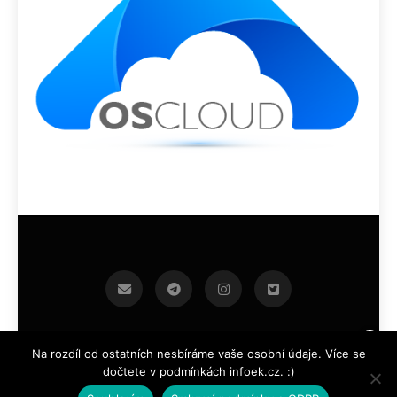
infoek.cz 2026.Developed By
.
BlazeThemes
Na rozdíl od ostatních nesbíráme vaše osobní údaje. Více se
dočtete v podmínkách infoek.cz. :)