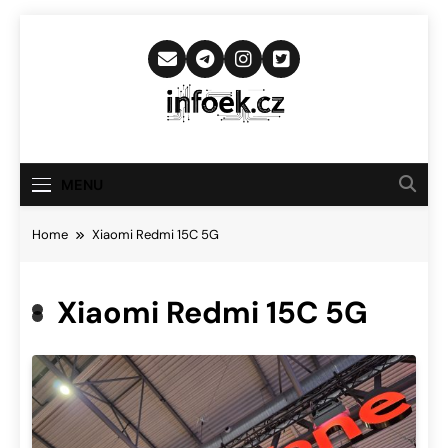
Skip
to
content
Infoek.cz
Web Věnující Se Technologickým
Novinkám
MENU
Home
Xiaomi Redmi 15C 5G
Xiaomi Redmi 15C 5G