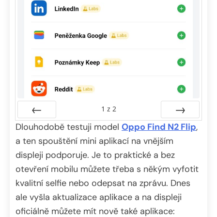
1
z
2
Dlouhodobě testuji model
Předchozí
Oppo Find N2 Flip
Další
,
a ten spouštění mini aplikací na vnějším
displeji podporuje. Je to praktické a bez
otevření mobilu můžete třeba s někým vyfotit
kvalitní selfie nebo odepsat na zprávu. Dnes
ale vyšla aktualizace aplikace a na displeji
oficiálně můžete mít nově také aplikace: