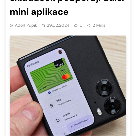
mini aplikace
Adolf Pupík
29.02.2024
0
2 Mins