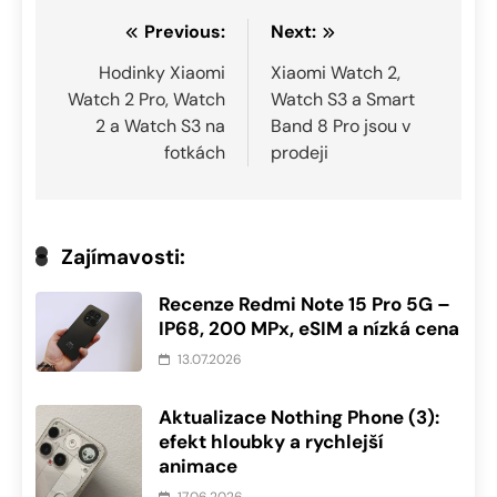
Navigace
Previous:
Next:
pro
Hodinky Xiaomi
Xiaomi Watch 2,
Watch 2 Pro, Watch
Watch S3 a Smart
příspěvek
2 a Watch S3 na
Band 8 Pro jsou v
fotkách
prodeji
Zajímavosti:
Recenze Redmi Note 15 Pro 5G –
IP68, 200 MPx, eSIM a nízká cena
13.07.2026
Aktualizace Nothing Phone (3):
efekt hloubky a rychlejší
animace
17.06.2026