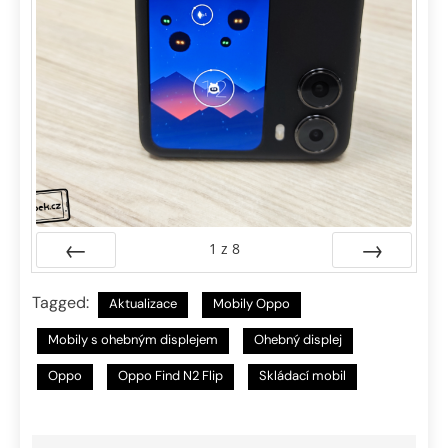
1
z
8
Předchozí
Další
Tagged:
Aktualizace
Mobily Oppo
Mobily s ohebným displejem
Ohebný displej
Oppo
Oppo Find N2 Flip
Skládací mobil