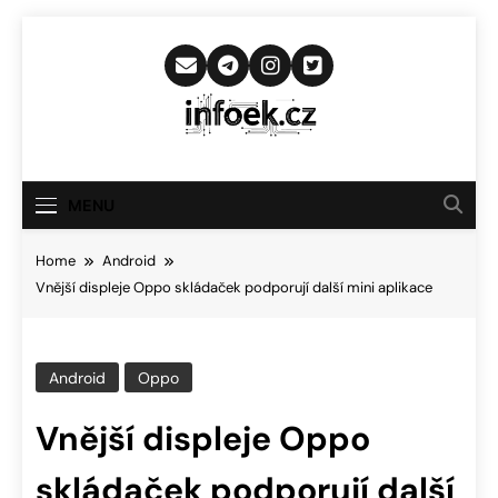
Skip
to
content
Infoek.cz
Web Věnující Se Technologickým
Novinkám
MENU
Home
Android
Vnější displeje Oppo skládaček podporují další mini aplikace
Android
Oppo
Vnější displeje Oppo
skládaček podporují další