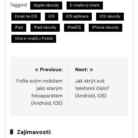
Tagged:
Apple návody
E-mailový klient
Email na iOS
iOS
iOS aplikace
iOS návody
iPad
iPad návody
iPadOS
iPhone návody
Více e-mailů v Poště
Navigace
Previous:
Next:
pro
Foťte svým mobilem
Jak skrýt své
jako starým
telefonní číslo?
příspěvek
fotoaparátem
(Android, iOS)
(Android, iOS)
Zajímavosti: