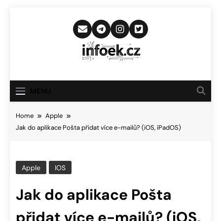
Skip
to
content
Infoek.cz
Web Věnující Se Technologickým
Novinkám
MENU
Home
Apple
Jak do aplikace Pošta přidat více e-mailů? (iOS, iPadOS)
Apple
IOS
Jak do aplikace Pošta
přidat více e-mailů? (iOS,