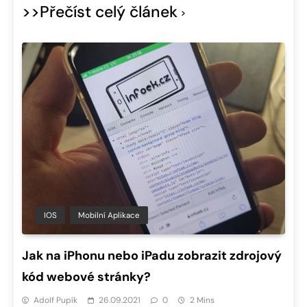
>>Přečíst celý článek
IOS
Mobilní Aplikace
Jak na iPhonu nebo iPadu zobrazit zdrojový
kód webové stránky?
Adolf Pupík
26.09.2021
0
2 Mins