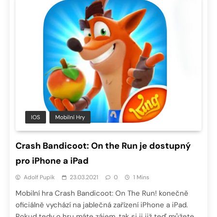
IOS
Mobilní Hry
Crash Bandicoot: On the Run je dostupný
pro iPhone a iPad
Adolf Pupík
23.03.2021
0
1 Mins
Mobilní hra Crash Bandicoot: On The Run! konečně
oficiálně vychází na jablečná zařízení iPhone a iPad.
Pokud tedy o hru máte zájem, tak si ji již teď můžete