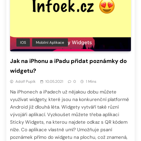
IOS
Mobilní Aplikace
Jak na iPhonu a iPadu přidat poznámky do
widgetu?
Adolf Pupík
10.05.2021
0
1 Mins
Na iPhonech a iPadech už nějakou dobu můžete
využívat widgety, které jsou na konkurenční platformě
Android již dlouhá léta. Widgety vytváří také různí
vývojáři aplikací. Vyzkoušet můžete třeba aplikaci
Sticky Widgets, na kterou najdete odkaz s QR kódem
níže. Co aplikace vlastně umí? Umožňuje psaní
poznámek přímo do widgetu na plochu, což znamená,