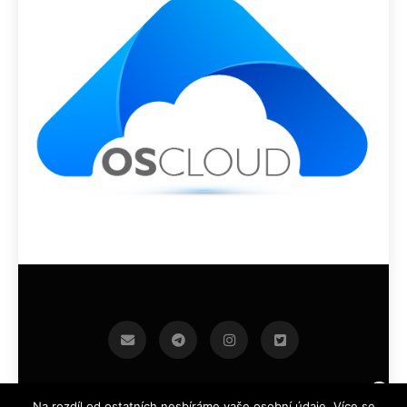
infoek.cz 2026.Developed By
.
BlazeThemes
Na rozdíl od ostatních nesbíráme vaše osobní údaje. Více se