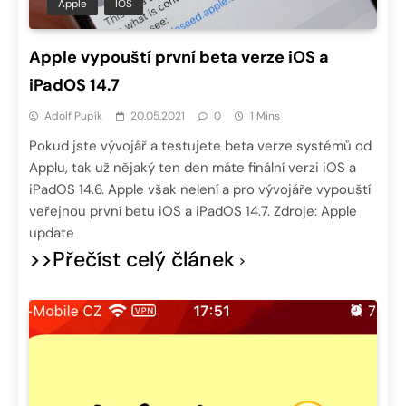
Apple
IOS
Apple vypouští první beta verze iOS a
iPadOS 14.7
Adolf Pupík
20.05.2021
0
1 Mins
Pokud jste vývojář a testujete beta verze systémů od
Applu, tak už nějaký ten den máte finální verzi iOS a
iPadOS 14.6. Apple však nelení a pro vývojáře vypouští
veřejnou první betu iOS a iPadOS 14.7. Zdroje: Apple
update
>>Přečíst celý článek