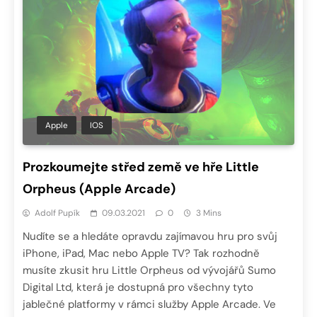
Apple
IOS
Prozkoumejte střed země ve hře Little
Orpheu‪s‬ (Apple Arcade)
Adolf Pupík
09.03.2021
0
3 Mins
Nudíte se a hledáte opravdu zajímavou hru pro svůj
iPhone, iPad, Mac nebo Apple TV? Tak rozhodně
musíte zkusit hru Little Orpheu‪s od vývojářů Sumo
Digital Ltd, která je dostupná pro všechny tyto
jablečné platformy v rámci služby Apple Arcade. Ve