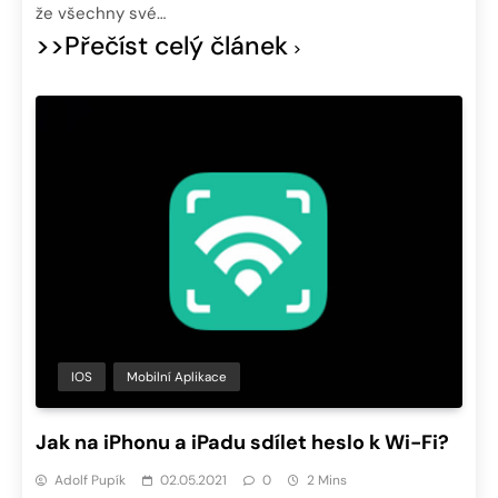
že všechny své…
>>Přečíst celý článek
IOS
Mobilní Aplikace
Jak na iPhonu a iPadu sdílet heslo k Wi-Fi?
Adolf Pupík
02.05.2021
0
2 Mins