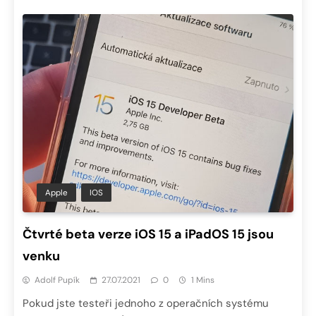
Apple
IOS
Čtvrté beta verze iOS 15 a iPadOS 15 jsou
venku
Adolf Pupík
27.07.2021
0
1 Mins
Pokud jste testeři jednoho z operačních systému