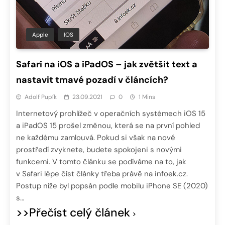
Apple
IOS
Safari na iOS a iPadOS – jak zvětšit text a
nastavit tmavé pozadí v článcích?
Adolf Pupík
23.09.2021
0
1 Mins
Internetový prohlížeč v operačních systémech iOS 15
a iPadOS 15 prošel změnou, která se na první pohled
ne každému zamlouvá. Pokud si však na nové
prostředí zvyknete, budete spokojeni s novými
funkcemi. V tomto článku se podíváme na to, jak
v Safari lépe číst články třeba právě na infoek.cz.
Postup níže byl popsán podle mobilu iPhone SE (2020)
s…
>>Přečíst celý článek