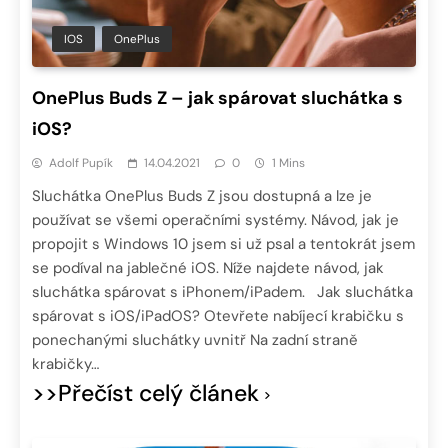
IOS
OnePlus
OnePlus Buds Z – jak spárovat sluchátka s
iOS?
Adolf Pupík
14.04.2021
0
1 Mins
Sluchátka OnePlus Buds Z jsou dostupná a lze je
používat se všemi operačními systémy. Návod, jak je
propojit s Windows 10 jsem si už psal a tentokrát jsem
se podíval na jablečné iOS. Níže najdete návod, jak
sluchátka spárovat s iPhonem/iPadem. Jak sluchátka
spárovat s iOS/iPadOS? Otevřete nabíjecí krabičku s
ponechanými sluchátky uvnitř Na zadní straně
krabičky…
>>Přečíst celý článek