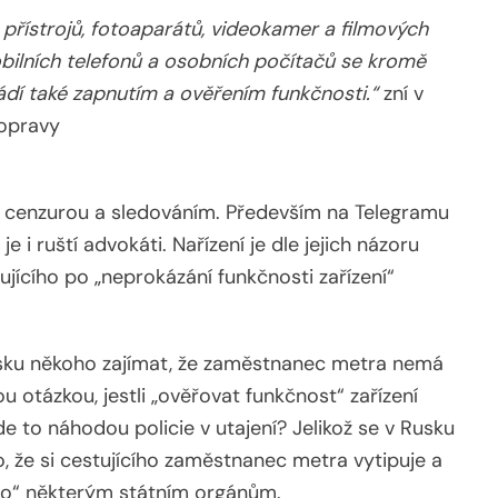
 přístrojů, fotoaparátů, videokamer a filmových
mobilních telefonů a osobních počítačů se kromě
ádí také zapnutím a ověřením funkčnosti.“
zní v
dopravy
 cenzurou a sledováním. Především na Telegramu
e i ruští advokáti. Nařízení je dle jejich názoru
jícího po „neprokázání funkčnosti zařízení“
Rusku někoho zajímat, že zaměstnanec metra nemá
 otázkou, jestli „ověřovat funkčnost“ zařízení
to náhodou policie v utajení? Jelikož se v Rusku
ko, že si cestujícího zaměstnanec metra vytipuje a
ho“ některým státním orgánům.