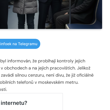
infoek na Telegramu
yl informován, že probíhají kontroly jejich
v obchodech a na jejich pracovištích. Jelikož
avádí silnou cenzuru, není divu, že již oficiálně
obilních telefonů v moskevském metru.
sti.