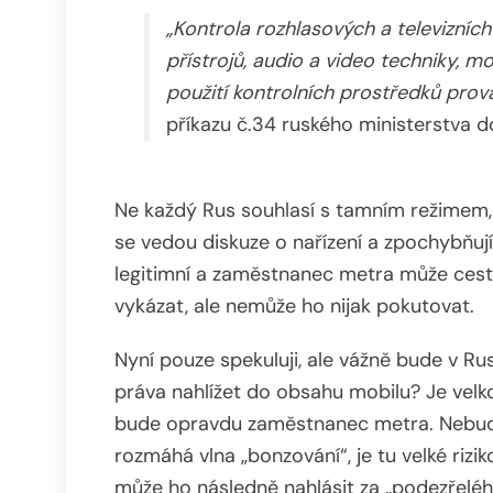
„Kontrola rozhlasových a televizních
přístrojů, audio a video techniky, 
použití kontrolních prostředků prov
příkazu č.34 ruského ministerstva 
Ne každý Rus souhlasí s tamním režimem,
se vedou diskuze o nařízení a zpochybňují j
legitimní a zaměstnanec metra může cestu
vykázat, ale nemůže ho nijak pokutovat.
Nyní pouze spekuluji, ale vážně bude v 
práva nahlížet do obsahu mobilu? Je velkou
bude opravdu zaměstnanec metra. Nebude 
rozmáhá vlna „bonzování“, je tu velké rizi
může ho následně nahlásit za „podezřelé