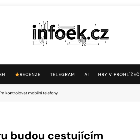
Infoek.cz
Web Věnující Se Technologickým Novinkám
SH
RECENZE
TELEGRAM
AI
HRY V PROHLÍŽEČ
m kontrolovat mobilní telefony
u budou cestujícím