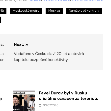
ilů
Moskevské metro
Moskva
Namátkové kontroly
s:
Next:
 a
Vodafone v Česku slaví 20 let a otevírá
her
kapitolu bezpečné konektivity
Pavel Durov byl v Rusku
í
oficiálně označen za teroristu
30.07.2026