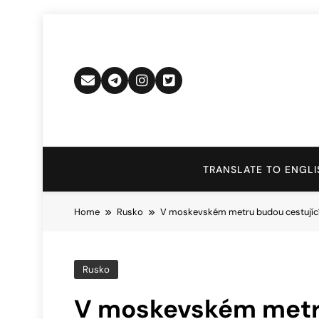
Skip
to
content
TRANSLATE TO ENGLI
Home
Rusko
V moskevském metru budou cestující
Rusko
V moskevském metr