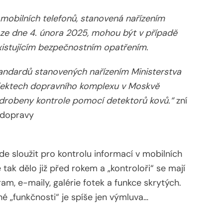
k mobilních telefonů, stanovená nařízením
 ze dne 4. února 2025, mohou být v případě
existujícím bezpečnostním opatřením.
tandardů stanovených nařízením Ministerstva
jektech dopravního komplexu v Moskvě
drobeny kontrole pomocí detektorů kovů.“
zní
a dopravy
de sloužit pro kontrolu informací v mobilních
 tak dělo již před rokem a „kontroloři“ se mají
am, e-maily, galérie fotek a funkce skrytých.
é „funkčnosti“ je spíše jen výmluva…