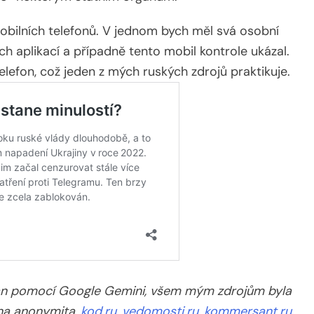
mobilních telefonů. V jednom bych měl svá osobní
ch aplikací a případně tento mobil kontrole ukázal.
elefon, což jeden z mých ruských zdrojů praktikuje.
ván pomocí Google Gemini, všem mým zdrojům byla
na anonymita,
kod.ru
,
vedomosti.ru
,
kommersant.ru