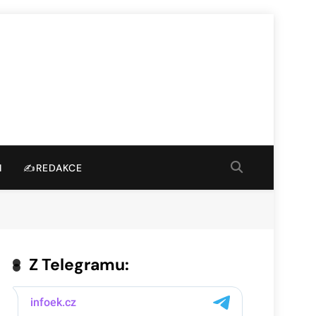
I
✍️REDAKCE
Z Telegramu: