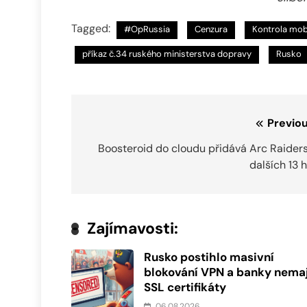
Tagged:
#OpRussia
Cenzura
Kontrola mob
příkaz č.34 ruského ministerstva dopravy
Rusko
Navigace
Previou
pro
Boosteroid do cloudu přidává Arc Raiders
dalších 13 
příspěvek
Zajímavosti:
Rusko postihlo masivní
blokování VPN a banky nemaj
SSL certifikáty
06.08.2026