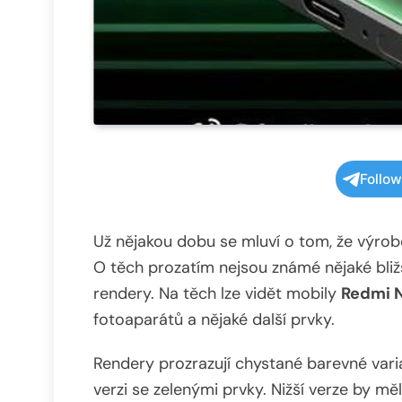
Follo
Už nějakou dobu se mluví o tom, že výrob
O těch prozatím nejsou známé nějaké bližš
rendery. Na těch lze vidět mobily
Redmi N
fotoaparátů a nějaké další prvky.
Rendery prozrazují chystané barevné varia
verzi se zelenými prvky. Nižší verze by m