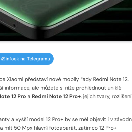
w @infoek na Telegramu
ce Xiaomi představí nové mobily řady Redmi Note 12.
í informace, ale můžete si níže prohlédnout uniklé
ote 12 Pro
a
Redmi Note 12 Pro+
, jejich tvary, rozlišení
nty a vyšší model 12 Pro+ by se měl objevit i v závodn
ěla mít 50 Mpx hlavní fotoaparát, zatímco 12 Pro+