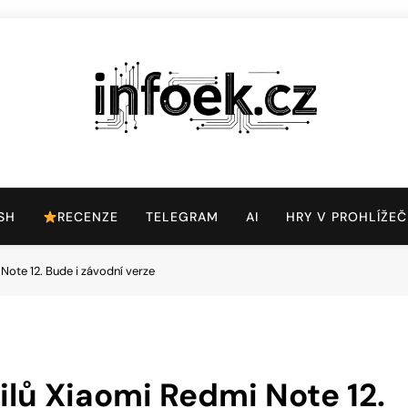
Infoek.cz
Web Věnující Se Technologickým Novinkám
SH
RECENZE
TELEGRAM
AI
HRY V PROHLÍŽEČ
Note 12. Bude i závodní verze
ilů Xiaomi Redmi Note 12.