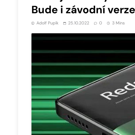
Bude i závodní verz
Adolf Pupík
25.10.2022
0
3 Mins