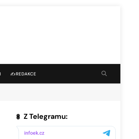
I
✍️REDAKCE
Z Telegramu: