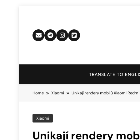
Skip
to
content
TRANSLATE TO ENGLI
Home
Xiaomi
Unikají rendery mobilů Xiaomi Redmi 
Xiaomi
Unikají rendery mob