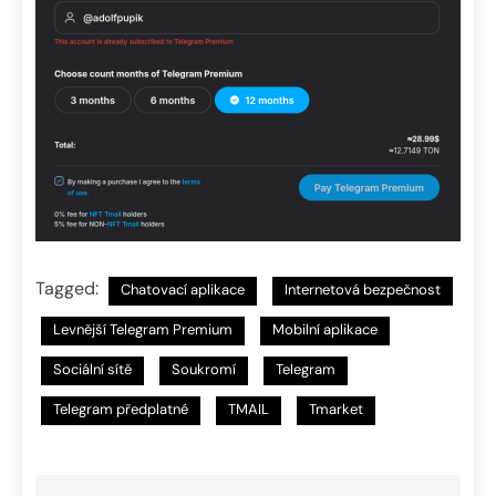
Tagged:
Chatovací aplikace
Internetová bezpečnost
Levnější Telegram Premium
Mobilní aplikace
Sociální sítě
Soukromí
Telegram
Telegram předplatné
TMAIL
Tmarket