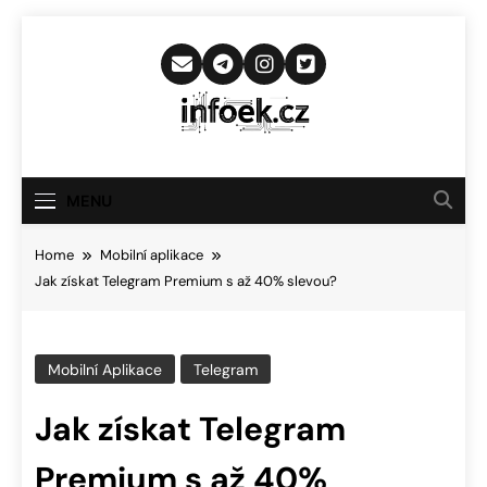
Skip
to
content
Infoek.cz
Web Věnující Se Technologickým
Novinkám
MENU
Home
Mobilní aplikace
Jak získat Telegram Premium s až 40% slevou?
Mobilní Aplikace
Telegram
Jak získat Telegram
Premium s až 40%