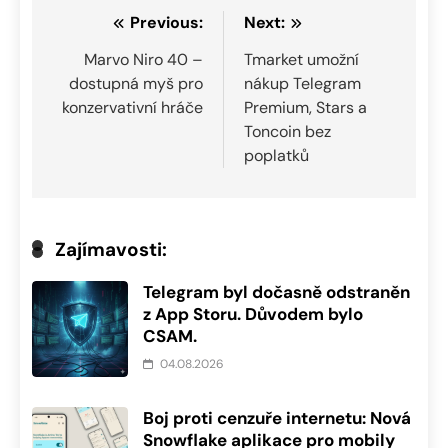
Navigace
Previous:
Next:
pro
Marvo Niro 40 –
Tmarket umožní
dostupná myš pro
nákup Telegram
příspěvek
konzervativní hráče
Premium, Stars a
Toncoin bez
poplatků
Zajímavosti:
Telegram byl dočasně odstraněn
z App Storu. Důvodem bylo
CSAM.
04.08.2026
Boj proti cenzuře internetu: Nová
Snowflake aplikace pro mobily