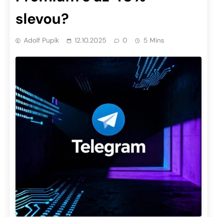
slevou?
Adolf Pupík
12.10.2025
0
5 Mins