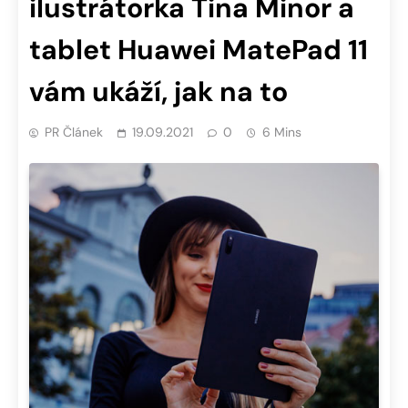
ilustrátorka Tina Minor a
tablet Huawei MatePad 11
vám ukáží, jak na to
PR Článek
19.09.2021
0
6 Mins