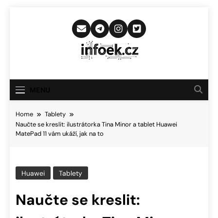
Skip
to
content
Infoek.cz
Web Věnující Se Technologickým
Novinkám
MENU
Home
Tablety
Naučte se kreslit: ilustrátorka Tina Minor a tablet Huawei
MatePad 11 vám ukáží, jak na to
Huawei
Tablety
Naučte se kreslit: