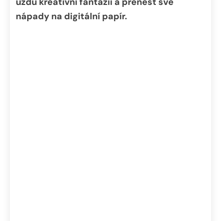
uzdu kreativní fantazii a přenést své
nápady na digitální papír.