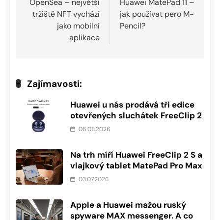
pro
OpenSea – největší
Huawei MatePad 11 –
tržiště NFT vychází
jak používat pero M-
příspěvek
jako mobilní
Pencil?
aplikace
Zajímavosti:
Huawei u nás prodává tři edice
otevřených sluchátek FreeClip 2
06.08.2026
Na trh míří Huawei FreeClip 2 S a
vlajkový tablet MatePad Pro Max
03.07.2026
Apple a Huawei mažou ruský
spyware MAX messenger. A co