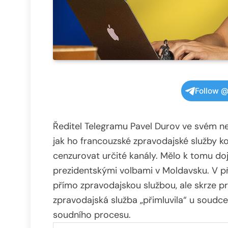
Follow @
Ředitel Telegramu Pavel Durov ve svém ne
jak ho francouzské zpravodajské služby 
cenzurovat určité kanály. Mělo k tomu dojí
prezidentskými volbami v Moldavsku. V př
přímo zpravodajskou službou, ale skrze p
zpravodajská služba „přimluvila“ u soudc
soudního procesu.