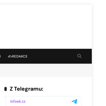
I
✍️REDAKCE
Z Telegramu: