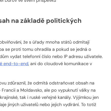
el Durov ve svém příspěvku
ah na základě politických
bviňováni, že s úřady mnoha států odmítají
ba se proti tomu ohradila a pokud se jedná o
ům vydat telefonní číslo nebo IP adresu uživatele.
né end-to-end
, ani do cloudové komunikace v
ovu zdůraznil, že odmítá odstraňovat obsah na
o Francii a Moldavsko, ale po vypuknutí války na
rajinské, tak i ruské veřejné kanály. Výjimkou jen
je jiných uživatelů nebo jejich vydírání. To totiž