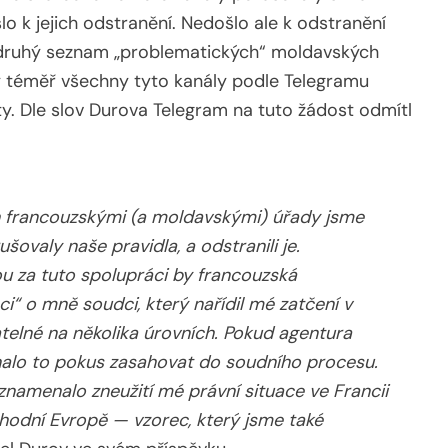
o k jejich odstranění. Nedošlo ale k odstranění
 druhý seznam „problematických“ moldavských
y téměř všechny tyto kanály podle Telegramu
ty. Dle slov Durova Telegram na tuto žádost odmítl
 francouzskými (a moldavskými) úřady jsme
rušovaly naše pravidla, a odstranili je.
ou za tuto spolupráci by francouzská
i“ o mně soudci, který nařídil mé zatčení v
atelné na několika úrovních. Pokud agentura
alo to pokus zasahovat do soudního procesu.
 znamenalo zneužití mé právní situace ve Francii
ýchodní Evropě — vzorec, který jsme také