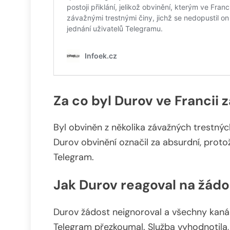
Za co byl Durov ve Francii 
Byl obviněn z několika závažných trestný
Durov obvinění označil za absurdní, protož
Telegram.
Jak Durov reagoval na žád
Durov žádost neignoroval a všechny kan
Telegram přezkoumal. Služba vyhodnotila,