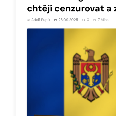
chtějí cenzurovat a
Adolf Pupík
28.09.2025
0
7 Mins