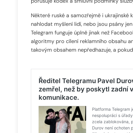
porušuje kodex a smluvní podmínky služb
Některé ruské a samozřejmě i ukrajinské ka
nahlodat myšlení lidí, nebo jsou psány jen
Telegram funguje úplně jinak než Facebook
algoritmy pro cílení reklamního obsahu an
takovým obsahem nepředhazuje, a pokud j