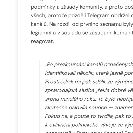
podmínky a zásady komunity, a proto došl
všech, protože později Telegram obdržel
kanálů. Na rozdíl od prvního seznamu byl
legitimní a v souladu se zásadami komuni
reagovat.
„Po přezkoumání kanálů označených
identifikovali několik, které jasně po
Prostředník mi pak sdělil, že výměn
zpravodajská služba „řekla dobré věc
srpnu minulého roku.
To bylo nepřij
skutečně oslovila soudce — znamen
Pokud ne, a pouze to tvrdila, pak to
k ovlivnění politického vývoje ve v