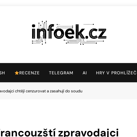
Infoek.cz
Web Věnující Se Technologickým Novinkám
SH
RECENZE
TELEGRAM
AI
HRY V PROHLÍŽEČ
avodajci chtějí cenzurovat a zasahují do soudu
Francouzští zpravodajci