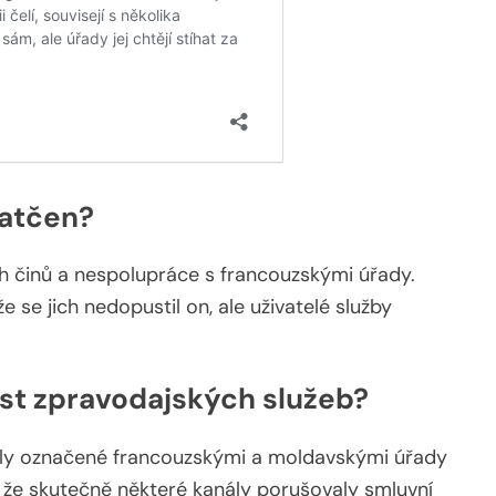
zatčen?
ch činů a nespolupráce s francouzskými úřady.
e se jich nedopustil on, ale uživatelé služby
ost zpravodajských služeb?
ály označené francouzskými a moldavskými úřady
 že skutečně některé kanály porušovaly smluvní