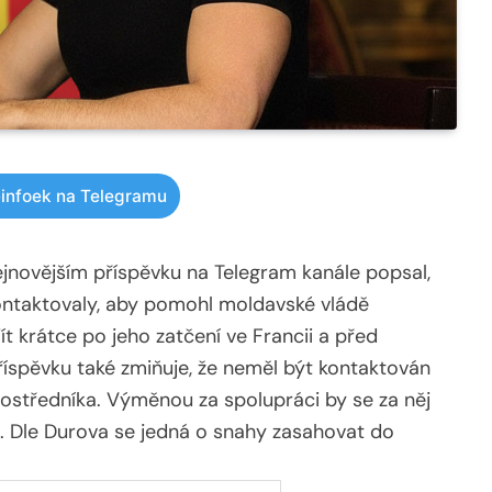
infoek na Telegramu
jnovějším příspěvku na Telegram kanále popsal,
kontaktovaly, aby pomohl moldavské vládě
t krátce po jeho zatčení ve Francii a před
íspěvku také zmiňuje, že neměl být kontaktován
rostředníka. Výměnou za spolupráci by se za něj
e. Dle Durova se jedná o snahy zasahovat do