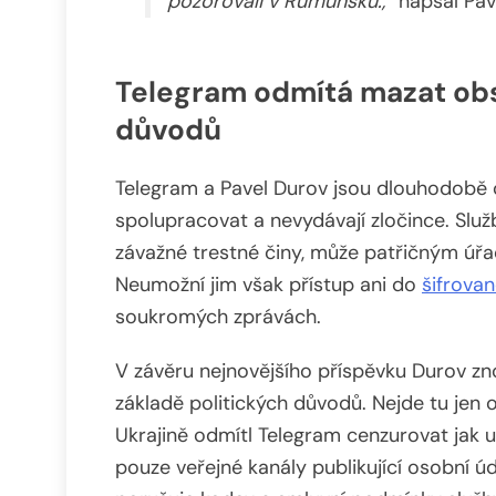
pozorovali v Rumunsku.,“
napsal Pav
Telegram odmítá mazat obs
důvodů
Telegram a Pavel Durov jsou dlouhodobě o
spolupracovat a nevydávají zločince. Služ
závažné trestné činy, může patřičným úřad
Neumožní jim však přístup ani do
šifrova
soukromých zprávách.
V závěru nejnovějšího příspěvku Durov zn
základě politických důvodů. Nejde tu jen 
Ukrajině odmítl Telegram cenzurovat jak uk
pouze veřejné kanály publikující osobní úda