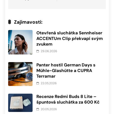
Zajímavosti:
Otevřená sluchátka Sennheiser
ACCENTUm Clip překvapí svým
zvukem
29.06.2026
Panter hostil German Days s
Mühle-Glashütte a CUPRA
Terramar
22.05.2026
Recenze Redmi Buds 8 Lite –
špuntová sluchátka za 600 Kč
20.05.2026