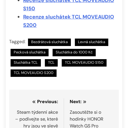
Recenze sluchátek TCL MOVEAUDIO
S150
Recenze sluchátek TCL MOVEAUDIO
S200
Tagged:
Bezdrátová sluchátka
Levná sluchátka
Pecková sluchátka
Sluchátka do 1000 Kč
Sluchátka TCL
TCL
TCL MOVEAUDIO S150
TCL MOVEAUDIO S200
Navigace
Previous:
Next:
pro
Steam týdenní akce
Zasoutěžte si o
– podívejte se, které
hodinky HONOR
příspěvek
hry jsou ve slevě
Watch GS Pro