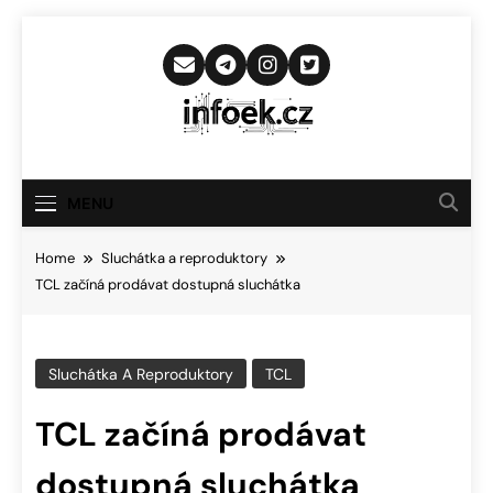
Skip
to
content
Infoek.cz
Web Věnující Se Technologickým
Novinkám
MENU
Home
Sluchátka a reproduktory
TCL začíná prodávat dostupná sluchátka
Sluchátka A Reproduktory
TCL
TCL začíná prodávat
dostupná sluchátka