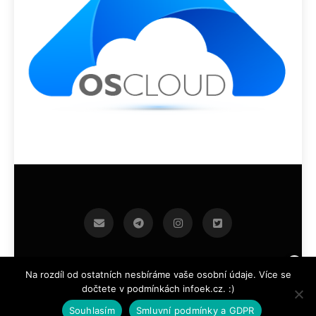
infoek.cz 2026.Developed By
.
BlazeThemes
Na rozdíl od ostatních nesbíráme vaše osobní údaje. Více se
dočtete v podmínkách infoek.cz. :)
Souhlasím
Smluvní podmínky a GDPR