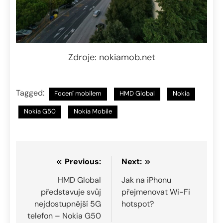
Zdroje: nokiamob.net
Tagged:
Focení mobilem
HMD Global
Nokia
Nokia G50
Nokia Mobile
Navigace
Previous:
Next:
pro
HMD Global
Jak na iPhonu
představuje svůj
přejmenovat Wi-Fi
příspěvek
nejdostupnější 5G
hotspot?
telefon – Nokia G50