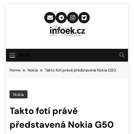
Skip
to
content
Infoek.cz
Web Věnující Se Technologickým
Novinkám
MENU
Home
Nokia
Takto fotí právě představená Nokia G50
Nokia
Takto fotí právě
představená Nokia G50