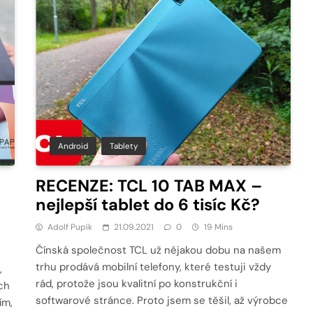
Android
Tablety
RECENZE: TCL 10 TAB MAX –
nejlepší tablet do 6 tisíc Kč?
Adolf Pupík
21.09.2021
0
19 Mins
Čínská společnost TCL už nějakou dobu na našem
trhu prodává mobilní telefony, které testuji vždy
,
rád, protože jsou kvalitní po konstrukční i
ch
softwarové stránce. Proto jsem se těšil, až výrobce
ím,