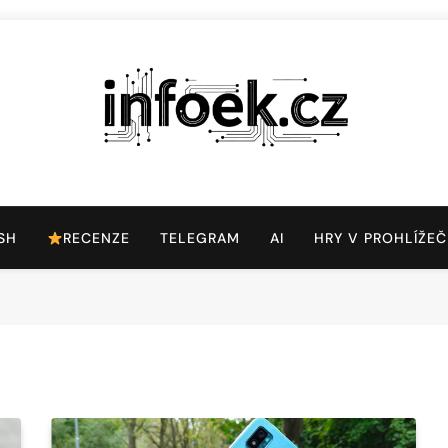
Infoek.cz
Web Věnující Se Technologickým Novinkám
SH
RECENZE
TELEGRAM
AI
HRY V PROHLÍŽEČ