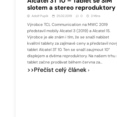
Alcatel 3T 10 – Tablet se SIM
slotem a stereo reproduktory
Adolf Pupík
25.02.2019
0
3 Mins
Výrobce TCL Communication na MWC 2019
představil mobily Alcatel 3 (2019) a Alcatel 1S.
Výrobce je ale znám i tím, že se snaží nabízet
kvalitní tablety za zajímavé ceny a představil nov
tablet Alcatel 3T 10. Ten se snaží zaujmout 10“
displejem a dvěma reproduktory. Na našem trhu
tablet začne prodávat během června za…
>>Přečíst celý článek