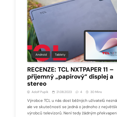
Android
Tablety
RECENZE: TCL NXTPAPER 11 –
příjemný „papírový“ displej a
stereo
Adolf Pupík
21.08.2023
4
30 Mins
Výrobce TCL u nás dost běžných uživatelů nezná
ale ve skutečnosti se jedná o jednoho z největší
výrobců televizorů. Není tedy žádným překvapen