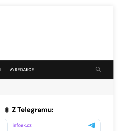
I
✍️REDAKCE
Z Telegramu: