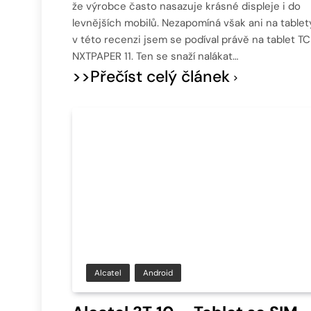
že výrobce často nasazuje krásné displeje i do
levnějších mobilů. Nezapomíná však ani na tablet
v této recenzi jsem se podíval právě na tablet TC
NXTPAPER 11. Ten se snaží nalákat…
>>Přečíst celý článek
Alcatel
Android