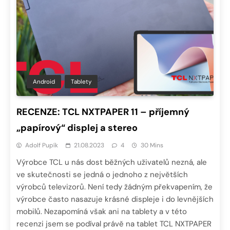
Android
Tablety
RECENZE: TCL NXTPAPER 11 – příjemný
„papírový“ displej a stereo
Adolf Pupík
21.08.2023
4
30 Mins
Výrobce TCL u nás dost běžných uživatelů nezná, ale
ve skutečnosti se jedná o jednoho z největších
výrobců televizorů. Není tedy žádným překvapením, že
výrobce často nasazuje krásné displeje i do levnějších
mobilů. Nezapomíná však ani na tablety a v této
recenzi jsem se podíval právě na tablet TCL NXTPAPER