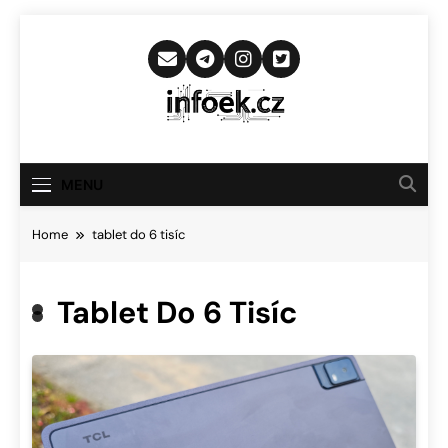
Skip
to
content
Infoek.cz
Web Věnující Se Technologickým
Novinkám
MENU
Home
tablet do 6 tisíc
Tablet Do 6 Tisíc