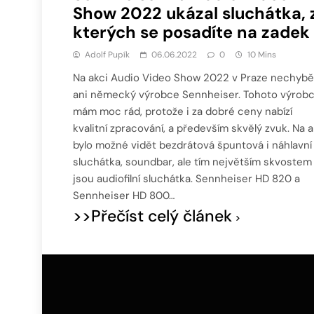
Show 2022 ukázal sluchátka, 
kterých se posadíte na zadek
Adolf Pupík
06.06.2022
0
10 Mins
Na akci Audio Video Show 2022 v Praze nechybě
ani německý výrobce Sennheiser. Tohoto výrob
mám moc rád, protože i za dobré ceny nabízí
kvalitní zpracování, a především skvělý zvuk. Na a
bylo možné vidět bezdrátová špuntová i náhlavní
sluchátka, soundbar, ale tím největším skvostem
jsou audiofilní sluchátka. Sennheiser HD 820 a
Sennheiser HD 800…
>>Přečíst celý článek