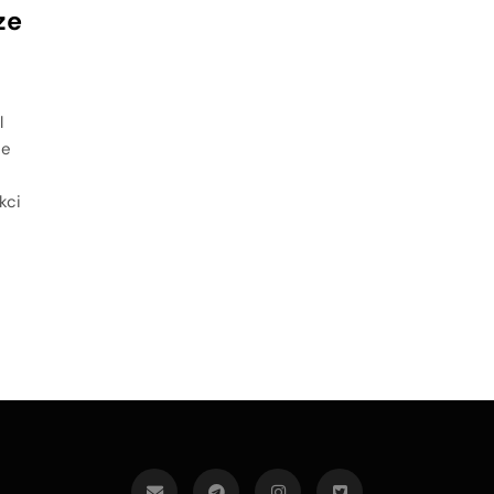
ze
l
ce
kci