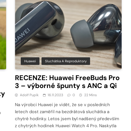
Huawei
Sluchátka A Reproduktory
RECENZE: Huawei FreeBuds Pro
3 – výborné špunty s ANC a Qi
ty
Adolf Pupík
16.11.2023
0
22 Mins
Na výrobci Huawei je vidět, že se v posledních
letech dost zaměřil na bezdrátová sluchátka a
m
chytré hodinky. Letos jsem byl nadšený především
z chytrých hodinek Huawei Watch 4 Pro. Naskytla