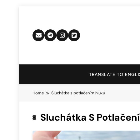
Skip
to
content
TRANSLATE TO ENGLI
Home
Sluchátka s potlačením hluku
Sluchátka S Potlačen