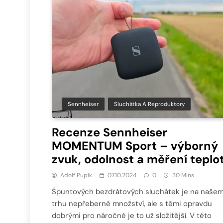
Sennheiser
Sluchátka A Reproduktory
Recenze Sennheiser
MOMENTUM Sport – výborný
zvuk, odolnost a měření teplo
Adolf Pupík
07.10.2024
0
30 Mins
Špuntových bezdrátových sluchátek je na naše
trhu nepřeberné množství, ale s těmi opravdu
dobrými pro náročné je to už složitější. V této