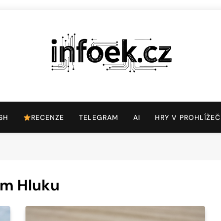
Infoek.cz
Web Věnující Se Technologickým Novinkám
SH
RECENZE
TELEGRAM
AI
HRY V PROHLÍŽEČ
ím Hluku