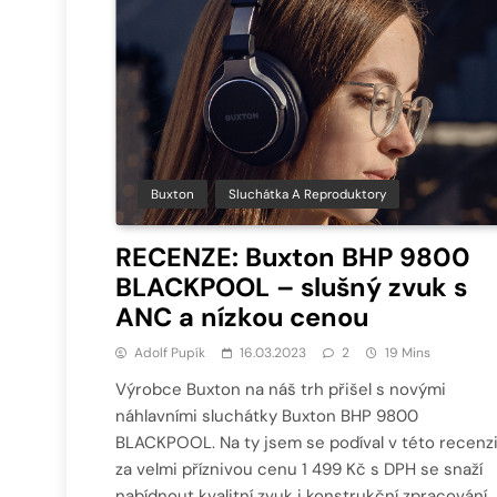
Buxton
Sluchátka A Reproduktory
RECENZE: Buxton BHP 9800
BLACKPOOL – slušný zvuk s
ANC a nízkou cenou
Adolf Pupík
16.03.2023
2
19 Mins
Výrobce Buxton na náš trh přišel s novými
náhlavními sluchátky Buxton BHP 9800
BLACKPOOL. Na ty jsem se podíval v této recenzi
za velmi příznivou cenu 1 499 Kč s DPH se snaží
nabídnout kvalitní zvuk i konstrukční zpracování.