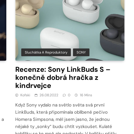
Sluchátka A Reproduktory
SONY
Recenze: Sony LinkBuds S –
konečně dobrá hračka z
kindrvejce
Kofski
26.08.2022
0
16 Mins
Když Sony vydalo na světlo světa svá první
LinkBuds, která připomínala oblíbené pečivo
 a
Homera Simpsona, měl jsem jasno, že jednou
nějaké ty „sonky“ budu chtít vyzkoušet. Kulaté
koblížky se ke mně ale nedostaly. V balíčku přišly