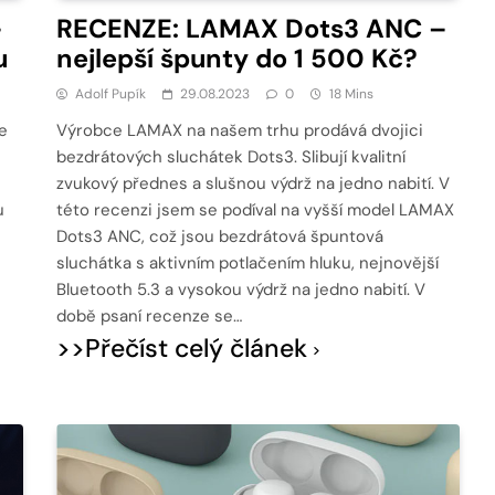
–
RECENZE: LAMAX Dots3 ANC –
u
nejlepší špunty do 1 500 Kč?
Adolf Pupík
29.08.2023
0
18 Mins
e
Výrobce LAMAX na našem trhu prodává dvojici
bezdrátových sluchátek Dots3. Slibují kvalitní
zvukový přednes a slušnou výdrž na jedno nabití. V
u
této recenzi jsem se podíval na vyšší model LAMAX
Dots3 ANC, což jsou bezdrátová špuntová
sluchátka s aktivním potlačením hluku, nejnovější
Bluetooth 5.3 a vysokou výdrž na jedno nabití. V
době psaní recenze se…
>>Přečíst celý článek