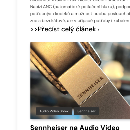
Nabízí ANC (automatické potlačení hluku), podpo
potřebných kodeků a možnost hudbu posloucha
zcela bezdrátově, ale v případě potřeby i kabelem
>>Přečíst celý článek
Audio Video Show
Sennheiser
Sennheiser na Audio Video