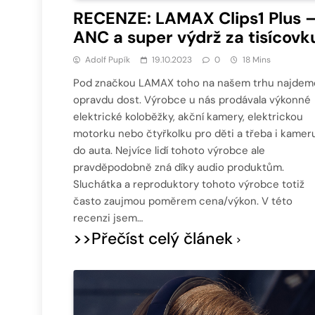
RECENZE: LAMAX Clips1 Plus 
ANC a super výdrž za tisícovk
Adolf Pupík
19.10.2023
0
18 Mins
Pod značkou LAMAX toho na našem trhu najdem
opravdu dost. Výrobce u nás prodávala výkonné
elektrické koloběžky, akční kamery, elektrickou
motorku nebo čtyřkolku pro děti a třeba i kamer
do auta. Nejvíce lidí tohoto výrobce ale
pravděpodobně zná díky audio produktům.
Sluchátka a reproduktory tohoto výrobce totiž
často zaujmou poměrem cena/výkon. V této
recenzi jsem…
>>Přečíst celý článek