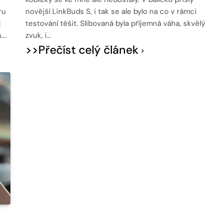
ru
novější LinkBuds S, i tak se ale bylo na co v rámci
t
testování těšit. Slibovaná byla příjemná váha, skvělý
….
zvuk, i…
>>Přečíst celý článek