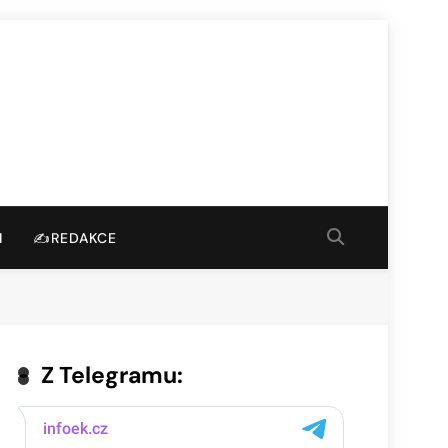
I
✍️REDAKCE
Z Telegramu: