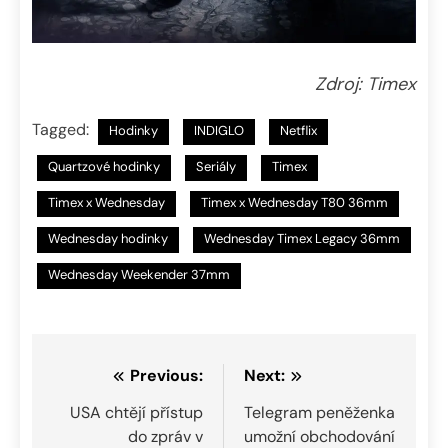
Zdroj: Timex
Tagged:
Hodinky
INDIGLO
Netflix
Quartzové hodinky
Seriály
Timex
Timex x Wednesday
Timex x Wednesday T80 36mm
Wednesday hodinky
Wednesday Timex Legacy 36mm
Wednesday Weekender 37mm
Navigace
Previous:
Next:
pro
USA chtějí přístup
Telegram peněženka
do zpráv v
umožní obchodování