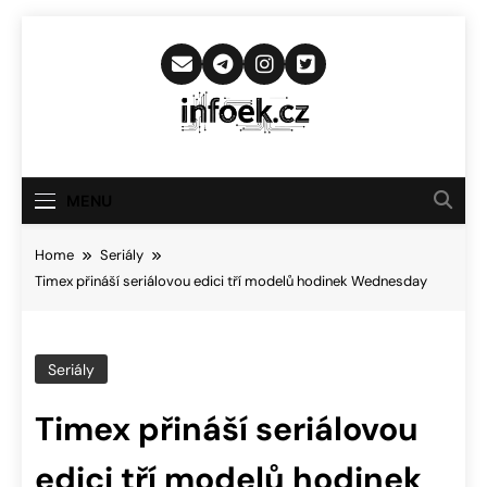
Skip
to
content
Infoek.cz
Web Věnující Se Technologickým
Novinkám
MENU
Home
Seriály
Timex přináší seriálovou edici tří modelů hodinek Wednesday
Seriály
Timex přináší seriálovou
edici tří modelů hodinek