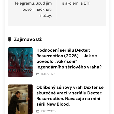
příspěvek
Telegramu. Soud jim
s akciemi a ETF
povolil hacknutí
služby.
Zajímavosti:
Hodnocení seriálu Dexter:
Resurrection (2025) – Jak se
povedlo „vzkříšení“
legendárního sériového vraha?
14.07.2025
Oblíbený sériový vrah Dexter se
skutečně vrací v seriálu Dexter:
Resurrection. Navazuje na mini
sérii New Blood.
10.07.2025