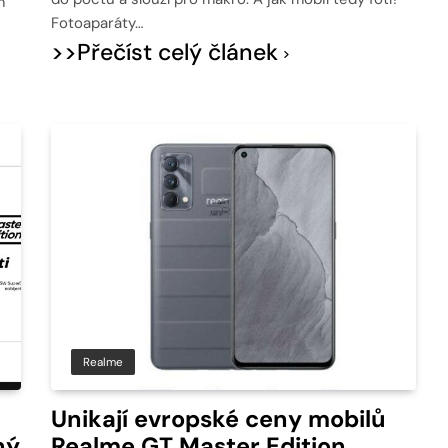
m
Fotoaparáty…
>>Přečíst celý článek
Realme
Unikají evropské ceny mobilů
ný
Realme GT Master Edition