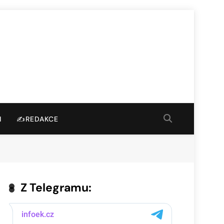
I
✍️REDAKCE
Z Telegramu: