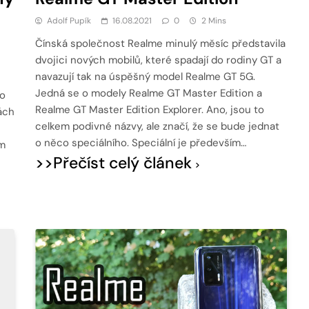
Adolf Pupík
16.08.2021
0
2 Mins
Čínská společnost Realme minulý měsíc představila
dvojici nových mobilů, které spadají do rodiny GT a
navazují tak na úspěšný model Realme GT 5G.
Jedná se o modely Realme GT Master Edition a
do
Realme GT Master Edition Explorer. Ano, jsou to
kách
celkem podivné názvy, ale značí, že se bude jednat
o něco speciálního. Speciální je především…
m
>>Přečíst celý článek