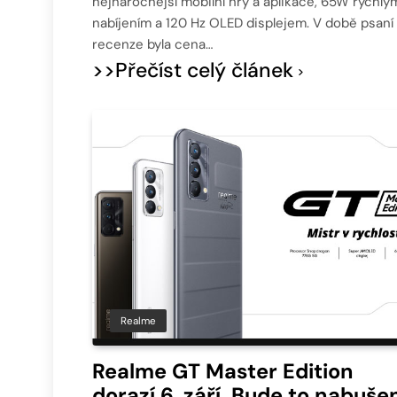
nejnáročnější mobilní hry a aplikace, 65W rychlý
nabíjením a 120 Hz OLED displejem. V době psaní
recenze byla cena…
>>Přečíst celý článek
Realme
Realme GT Master Edition
dorazí 6. září. Bude to nabuše