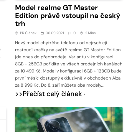
Model realme GT Master
Edition právě vstoupil na český
trh
PR Článek
06.09.2021
0
2 Mins
Nový model chytrého telefonu od nejrychleji
a
rostoucí značky na světě realme GT Master Edition
.
jde dnes do předprodeje. Variantu v konfiguraci
8GB + 256GB pořídíte ve všech prodejních kanálech
za 10 499 Kč. Model v konfiguraci 6GB + 128GB bude
první měsíc dostupný exkluzivně v obchodech Alza
za 8 999 Kč. Do 8. září můžete oba modely…
>>Přečíst celý článek