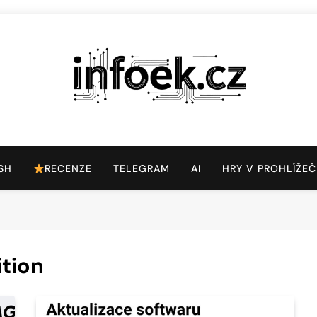
Infoek.cz
Web Věnující Se Technologickým Novinkám
SH
RECENZE
TELEGRAM
AI
HRY V PROHLÍŽEČ
tion