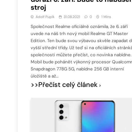
stroj
Adolf Pupík
31.08.2021
0
1 Mins
Společnost Realme oficiálně oznámila, že 6. září
uvede na náš trh nový mobil Realme GT Master
Edition. Ten bude svou výbavou skvěle zapadat 
vyšší střední třídy. Už teď si na oficiálních strán
společnosti můžete přečíst, co novinka nabídne.
Mobil bude pohánět výkonný procesor Qualcom
Snapdragon 778G 5G, nabídne 256 GB interní
úložiště a až…
>>Přečíst celý článek