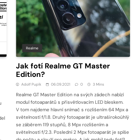
Realme
Jak fotí Realme GT Master
Edition?
Adolf Pupík
06.09.2021
0
3 Mins
Realme GT Master Edition na svých zádech nabízí
modul fotoaparátů s přisvětlovacím LED bleskem.
u
V tom najdeme hlavní snímač s rozlišením 64 Mpx a
světelností f/1.8. Druhý fotoaparát je ultraširokoúhlý
del
se záběrem 119 stupňů, 8 Mpx rozlišením a
světelností f/2.3. Poslední 2 Mpx fotoaparát je spíše
do počtu a slouží pro makro. A jak mobil tedy fotí?