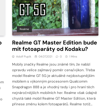
Realme
o
Realme GT Master Edition bude
mít fotoaparáty od Kodaku?
Adolf Pupík
04.07.2021
0
1 Mins
Mobily značky Realme jsou známé tím, že nabízí
opravdu velice zajímavý poměr cena/výkon. Třeba
model Realme GT 5G je aktuálně nejdostupnějším
mobilem s výkonným procesorem Qualcomm
em
Snapdragon 888 a je vhodný tedy i pro hraní těch
k
nejnáročnějších mobilních her. Realme však údajně
chystá také mobil Realme GT Master Edition, která
to
přinese změnu kolem fotoaparátů. Realme totiž…