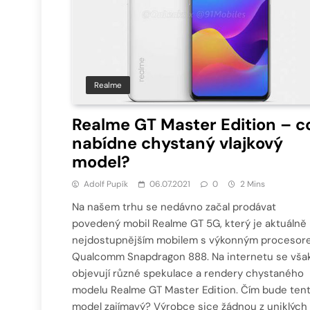
Realme
Realme GT Master Edition – c
nabídne chystaný vlajkový
model?
Adolf Pupík
06.07.2021
0
2 Mins
Na našem trhu se nedávno začal prodávat
povedený mobil Realme GT 5G, který je aktuálně
nejdostupnějším mobilem s výkonným procesor
Qualcomm Snapdragon 888. Na internetu se vša
objevují různé spekulace a rendery chystaného
modelu Realme GT Master Edition. Čím bude ten
model zajímavý? Výrobce sice žádnou z uniklých