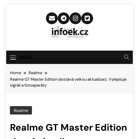
Skip
to
content
Infoek.cz
Web Věnující Se Technologickým
Novinkám
MENU
Home
Realme
Realme GT Master Edition dostává velkou aktualizaci. Vylepšuje
signál a fotoaparáty
Realme
Realme GT Master Edition