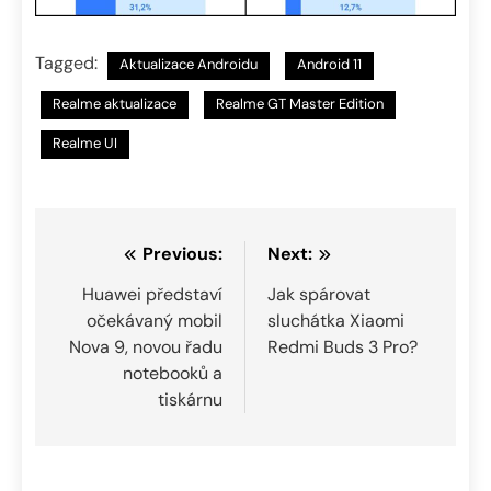
Tagged:
Aktualizace Androidu
Android 11
Realme aktualizace
Realme GT Master Edition
Realme UI
Navigace
Previous:
Next:
pro
Huawei představí
Jak spárovat
očekávaný mobil
sluchátka Xiaomi
příspěvek
Nova 9, novou řadu
Redmi Buds 3 Pro?
notebooků a
tiskárnu