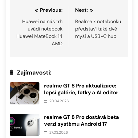
Navigace
Previous:
Next:
pro
Huawei na náš trh
Realme k notebooku
uvádí notebook
představí také dvě
příspěvek
Huawei MateBook 14
myši a USB-C hub
AMD
Zajímavosti:
realme GT 8 Pro aktualizace:
lepší galérie, fotky a AI editor
20.04.2026
realme GT 8 Pro dostává beta
verzi systému Android 17
27.03.2026