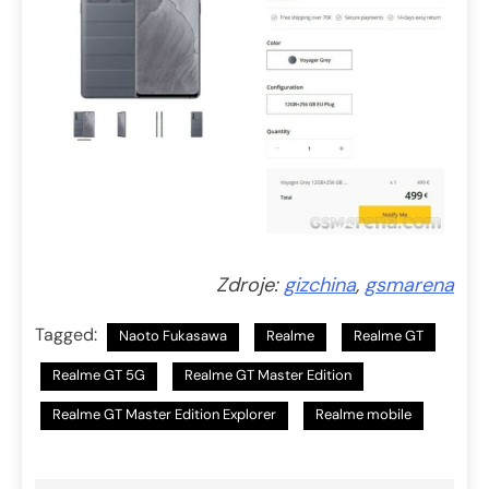
Zdroje:
gizchina
,
gsmarena
Tagged:
Naoto Fukasawa
Realme
Realme GT
Realme GT 5G
Realme GT Master Edition
Realme GT Master Edition Explorer
Realme mobile