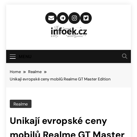
Skip
to
content
Infoek.cz
Web Věnující Se Technologickým
Novinkám
MENU
Home
Realme
Unikají evropské ceny mobilů Realme GT Master Edition
Realme
Unikají evropské ceny
mobilů Realme GT Master