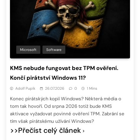
Microsoft
Software
KMS nebude fungovat bez TPM ověření.
Končí pirátství Windows 11?
Adolf Pupík
26.07.2026
0
1 Mins
Konec pirátských kopií Windows? Některá média o
tom tak hovoří. Od srpna 2026 totiž bude KMS
aktivace vyžadovat povinné ověření TPM. Zabrání se
tím však pirátskému užívání Windows?
>>Přečíst celý článek