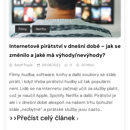
Filmy
Netflix
Internetové pirátství v dnešní době – jak se
změnilo a jaké má výhody/nevýhody?
Adolf Pupík
09.08.2022
0
20 Mins
Filmy, hudba, software, knihy a další soubory se stále
pirátí, i když třeba pirátství hudby už tak populární
není. Lidé se na internetu začínají učit za služby platit,
což je naučil Apple, Spotify, Netflix a další. Pirátství je
ale i v dnešní době alespoň na našem trhu bohužel
stále „nezbytné“ a pirátské služby jsou často…
>>Přečíst celý článek