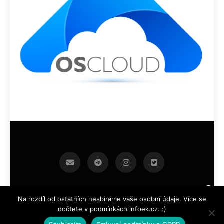
infoek.cz 2026.Developed By
.
BlazeThemes
Na rozdíl od ostatních nesbíráme vaše osobní údaje. Více se
dočtete v podmínkách infoek.cz. :)