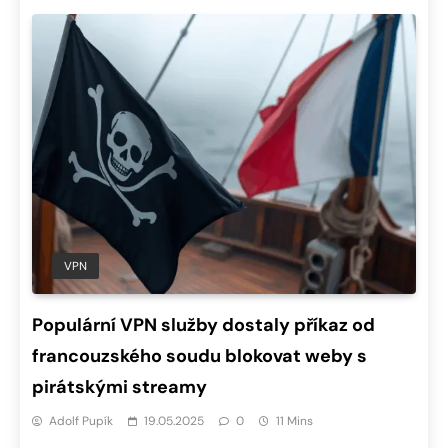
VPN
Populární VPN služby dostaly příkaz od
francouzského soudu blokovat weby s
pirátskými streamy
Adolf Pupík
19.05.2025
0
11 Mins