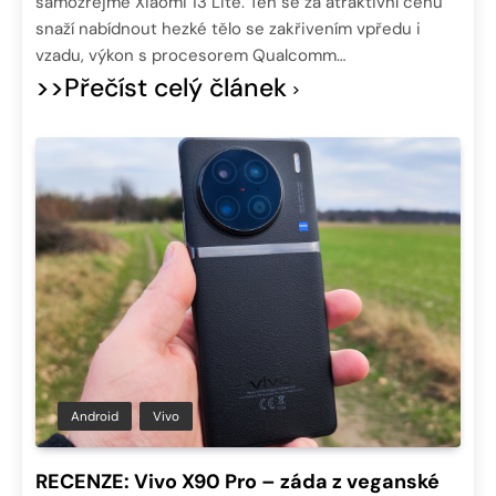
samozřejmě Xiaomi 13 Lite. Ten se za atraktivní cenu
snaží nabídnout hezké tělo se zakřivením vpředu i
vzadu, výkon s procesorem Qualcomm…
>>Přečíst celý článek
Android
Vivo
RECENZE: Vivo X90 Pro – záda z veganské