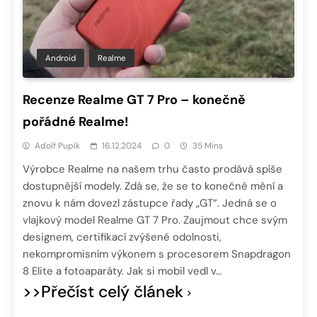
Android
Realme
Recenze Realme GT 7 Pro – konečně
pořádné Realme!
Adolf Pupík
16.12.2024
0
35 Mins
Výrobce Realme na našem trhu často prodává spíše
dostupnější modely. Zdá se, že se to konečně mění a
znovu k nám dovezl zástupce řady „GT“. Jedná se o
vlajkový model Realme GT 7 Pro. Zaujmout chce svým
designem, certifikací zvýšené odolnosti,
nekompromisním výkonem s procesorem Snapdragon
8 Elite a fotoaparáty. Jak si mobil vedl v…
>>Přečíst celý článek