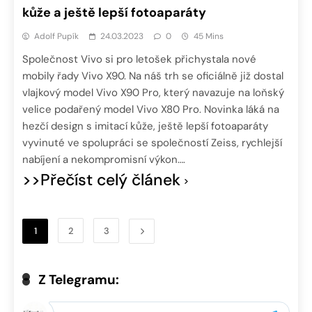
kůže a ještě lepší fotoaparáty
Adolf Pupík
24.03.2023
0
45 Mins
Společnost Vivo si pro letošek přichystala nové
mobily řady Vivo X90. Na náš trh se oficiálně již dostal
vlajkový model Vivo X90 Pro, který navazuje na loňský
velice podařený model Vivo X80 Pro. Novinka láká na
hezčí design s imitací kůže, ještě lepší fotoaparáty
vyvinuté ve spolupráci se společností Zeiss, rychlejší
nabíjení a nekompromisní výkon….
>>Přečíst celý článek
1
2
3
Z Telegramu: