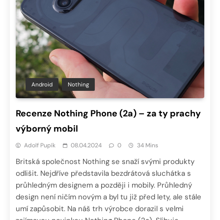
Android
Nothing
Recenze Nothing Phone (2a) – za ty prachy
výborný mobil
Adolf Pupík
08.04.2024
0
34 Mins
Britská společnost Nothing se snaží svými produkty
odlišit. Nejdříve představila bezdrátová sluchátka s
průhledným designem a později i mobily. Průhledný
design není ničím novým a byl tu již před lety, ale stále
umí zapůsobit. Na náš trh výrobce dorazil s velmi