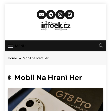
Skip
to
content
Infoek.cz
Web Věnující Se Technologickým
Novinkám
MENU
Home
Mobil na hraní her
Mobil Na Hraní Her