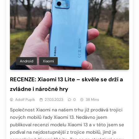
Android
Xiaomi
RECENZE: Xiaomi 13 Lite – skvěle se drží a
zvládne i náročné hry
Adolf Pupík
27.03.2023
0
38 Mins
Společnost Xiaomi na našem trhu již prodává trojici
nových mobilů řady Xiaomi 13. Nedávno jsem
publikoval recenzi modelu Xiaomi 13 a v této jsem se
podíval na nejdostupnější z trojice mobilů, jímž je