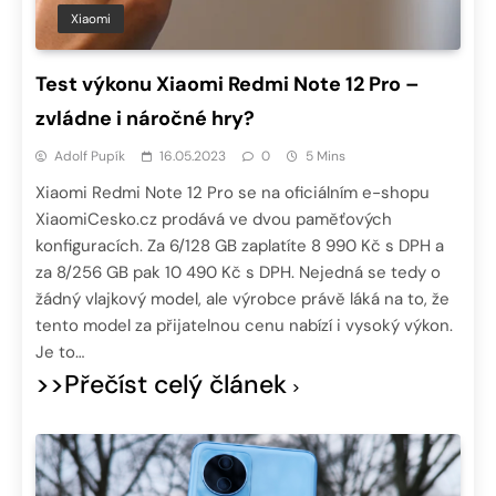
Xiaomi
Test výkonu Xiaomi Redmi Note 12 Pro –
zvládne i náročné hry?
Adolf Pupík
16.05.2023
0
5 Mins
Xiaomi Redmi Note 12 Pro se na oficiálním e-shopu
XiaomiCesko.cz prodává ve dvou paměťových
konfiguracích. Za 6/128 GB zaplatíte 8 990 Kč s DPH a
za 8/256 GB pak 10 490 Kč s DPH. Nejedná se tedy o
žádný vlajkový model, ale výrobce právě láká na to, že
tento model za přijatelnou cenu nabízí i vysoký výkon.
Je to…
>>Přečíst celý článek