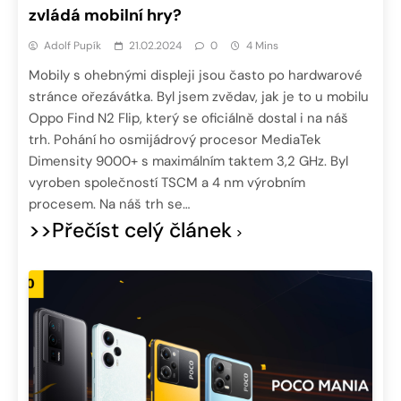
zvládá mobilní hry?
Adolf Pupík
21.02.2024
0
4 Mins
Mobily s ohebnými displeji jsou často po hardwarové
stránce ořezávátka. Byl jsem zvědav, jak je to u mobilu
Oppo Find N2 Flip, který se oficiálně dostal i na náš
trh. Pohání ho osmijádrový procesor MediaTek
Dimensity 9000+ s maximálním taktem 3,2 GHz. Byl
vyroben společností TSCM a 4 nm výrobním
procesem. Na náš trh se…
>>Přečíst celý článek