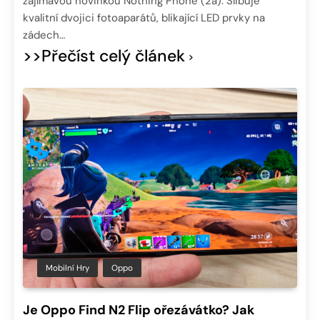
zajímavou novinkou Nothing Phone (2a). Slibuje
kvalitní dvojici fotoaparátů, blikající LED prvky na
zádech…
>>Přečíst celý článek
Mobilní Hry
Oppo
Je Oppo Find N2 Flip ořezávátko? Jak