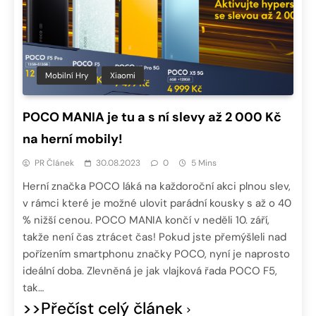
Mobilní Hry
Xiaomi
POCO MANIA je tu a s ní slevy až 2 000 Kč
na herní mobily!
PR Článek
30.08.2023
0
5 Mins
Herní značka POCO láká na každoroční akci plnou slev,
v rámci které je možné ulovit parádní kousky s až o 40
% nižší cenou. POCO MANIA končí v neděli 10. září,
takže není čas ztrácet čas! Pokud jste přemýšleli nad
pořízením smartphonu značky POCO, nyní je naprosto
ideální doba. Zlevněná je jak vlajková řada POCO F5,
tak…
>>Přečíst celý článek