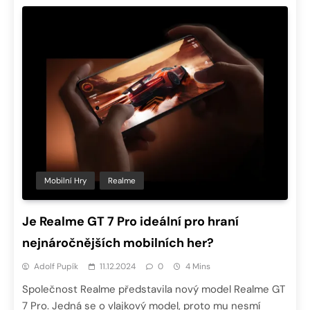
Mobilní Hry
Realme
Je Realme GT 7 Pro ideální pro hraní
nejnáročnějších mobilních her?
Adolf Pupík
11.12.2024
0
4 Mins
Společnost Realme představila nový model Realme GT
7 Pro. Jedná se o vlajkový model, proto mu nesmí