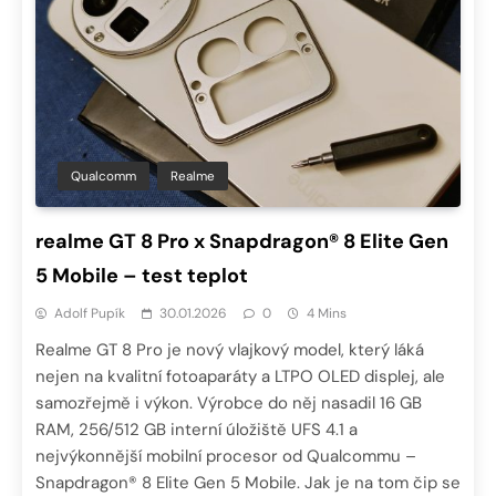
Qualcomm
Realme
realme GT 8 Pro x Snapdragon® 8 Elite Gen
5 Mobile – test teplot
Adolf Pupík
30.01.2026
0
4 Mins
Realme GT 8 Pro je nový vlajkový model, který láká
nejen na kvalitní fotoaparáty a LTPO OLED displej, ale
samozřejmě i výkon. Výrobce do něj nasadil 16 GB
RAM, 256/512 GB interní úložiště UFS 4.1 a
nejvýkonnější mobilní procesor od Qualcommu –
Snapdragon® 8 Elite Gen 5 Mobile. Jak je na tom čip se