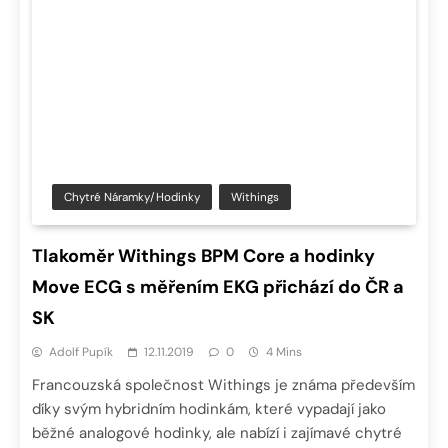
Chytré Náramky/hodinky
Withings
Tlakoměr Withings BPM Core a hodinky
Move ECG s měřením EKG přichází do ČR a
SK
Adolf Pupík
12.11.2019
0
4 Mins
Francouzská společnost Withings je známa především
díky svým hybridním hodinkám, které vypadají jako
běžné analogové hodinky, ale nabízí i zajímavé chytré