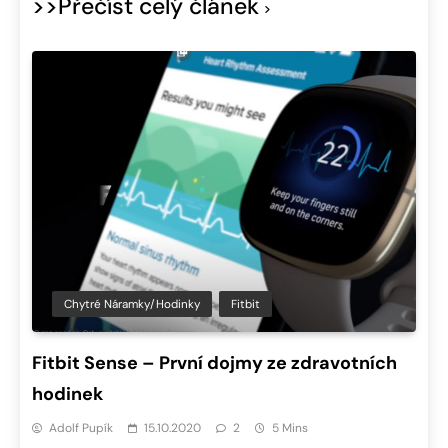
>>Přečíst celý článek
Chytré Náramky/hodinky
Fitbit
Fitbit Sense – První dojmy ze zdravotních
hodinek
Adolf Pupík
15.10.2020
2
5 Mins