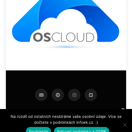
infoek.cz 2026.Developed By
.
BlazeThemes
Na rozdíl od ostatních nesbíráme vaše osobní údaje. Více se
dočtete v podmínkách infoek.cz. :)
Souhlasím
Smluvní podmínky a GDPR