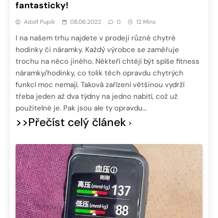
fantasticky!
Adolf Pupík
08.06.2022
0
12 Mins
I na našem trhu najdete v prodeji různé chytré
hodinky či náramky. Každý výrobce se zaměřuje
trochu na něco jiného. Někteří chtějí být spíše fitness
náramky/hodinky, co tolik těch opravdu chytrých
funkcí moc nemají. Taková zařízení většinou vydrží
třeba jeden až dva týdny na jedno nabití, což už
použitelné je. Pak jsou ale ty opravdu…
>>Přečíst celý článek