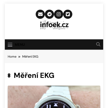
Skip
to
content
Infoek.cz
Web Věnující Se Technologickým
Novinkám
MENU
Home
Měření EKG
Měření EKG