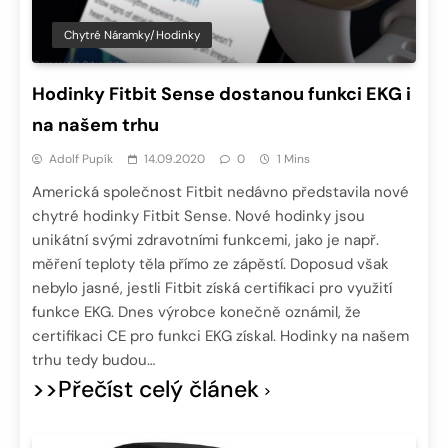
Chytré Náramky/hodinky
Hodinky Fitbit Sense dostanou funkci EKG i
na našem trhu
Adolf Pupík
14.09.2020
0
1 Mins
Americká společnost Fitbit nedávno představila nové
chytré hodinky Fitbit Sense. Nové hodinky jsou
unikátní svými zdravotními funkcemi, jako je např.
měření teploty těla přímo ze zápěstí. Doposud však
nebylo jasné, jestli Fitbit získá certifikaci pro využití
funkce EKG. Dnes výrobce konečně oznámil, že
certifikaci CE pro funkci EKG získal. Hodinky na našem
trhu tedy budou…
>>Přečíst celý článek