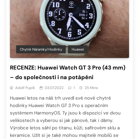
Chytré Náramky/hodinky
Huawei
RECENZE: Huawei Watch GT 3 Pro (43 mm)
– do společnosti i na potápění
Adolf Pupík
03.07.2022
1
25 Mins
Huawei letos na náš trh uvedl své nové chytré
hodinky Huawei Watch GT 3 Pro s operačním
systémem HarmonyOS. Ty jsou k dispozici ve dvou
velikostech a vyberou si jak pánové, tak i dámy.
Výrobce letos sáhl po titanu, kůži, safírovém sklu a
keramice. Užít si je také mohou majitelé mobilů se