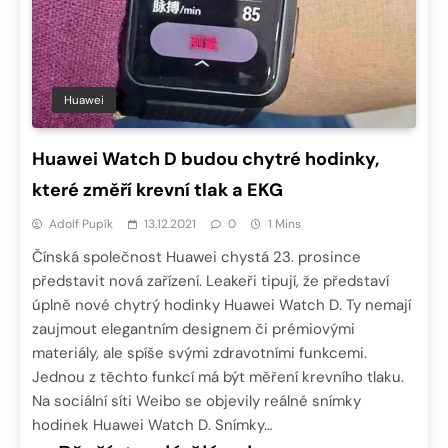
Huawei
Huawei Watch D budou chytré hodinky,
které změří krevní tlak a EKG
Adolf Pupík
13.12.2021
0
1 Mins
Čínská společnost Huawei chystá 23. prosince
představit nová zařízení. Leakeři tipují, že představí
úplně nové chytrý hodinky Huawei Watch D. Ty nemají
zaujmout elegantním designem či prémiovými
materiály, ale spíše svými zdravotními funkcemi.
Jednou z těchto funkcí má být měření krevního tlaku.
Na sociální síti Weibo se objevily reálné snímky
hodinek Huawei Watch D. Snímky…