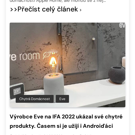
domácnosti Apple Home, ale mohou se z něj…
>>Přečíst celý článek
Chytrá Domácnost
Eve
Výrobce Eve na IFA 2022 ukázal své chytré
produkty. Časem si je užijí i Androiďáci