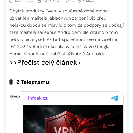
Adolf Pupík
04.09.2022
0
2 Mins
Chytré produkty Eve si v současné době mohou
užívat jen majitelé jablečných zařízení. Již před
nějakou dobou se mluvilo o tom, že podpory se dočkají
také majitelé zařízení s Androidem, ale dlouho o tom
nebylo nic slyšet. Až teď společnost Eve na veletrhu
IFA 2022 v Berlíně ukázala ovládání skrze Google
Home. V současné době si uživatelé Androidu…
>>Přečíst celý článek
Z Telegramu: