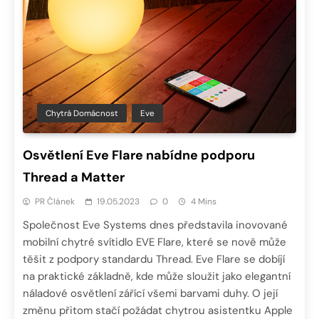
Chytrá Domácnost
Eve
Osvětlení Eve Flare nabídne podporu
Thread a Matter
PR Článek
19.05.2023
0
4 Mins
Společnost Eve Systems dnes představila inovované
mobilní chytré svítidlo EVE Flare, které se nově může
těšit z podpory standardu Thread. Eve Flare se dobíjí
na praktické základně, kde může sloužit jako elegantní
náladové osvětlení zářící všemi barvami duhy. O její
změnu přitom stačí požádat chytrou asistentku Apple