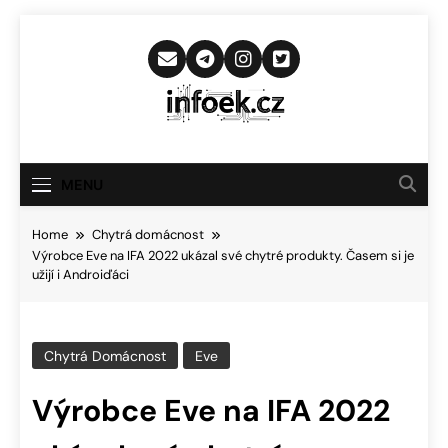
Skip
to
content
Infoek.cz
Web Věnující Se Technologickým
Novinkám
MENU
Home
Chytrá domácnost
Výrobce Eve na IFA 2022 ukázal své chytré produkty. Časem si je
užijí i Androiďáci
Chytrá Domácnost
Eve
Výrobce Eve na IFA 2022