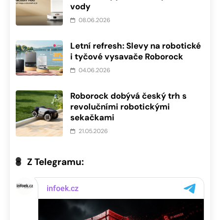
vody
08.06.2026
Letní refresh: Slevy na robotické
i tyčové vysavače Roborock
04.06.2026
Roborock dobývá český trh s
revolučními robotickými
sekačkami
21.05.2026
Z Telegramu: