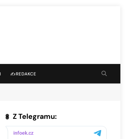
I
✍️REDAKCE
Z Telegramu: