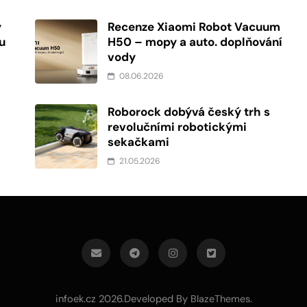
ý
Recenze Xiaomi Robot Vacuum
u
H50 – mopy a auto. doplňování
vody
08.06.2026
Roborock dobývá český trh s
revolučními robotickými
sekačkami
21.05.2026
infoek.cz 2026.Developed By
.
BlazeThemes