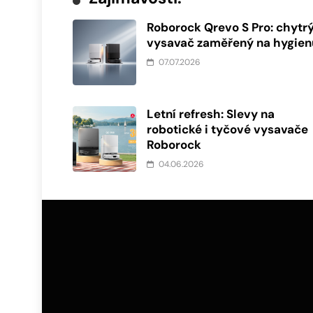
Roborock Qrevo S Pro: chytr
vysavač zaměřený na hygien
07.07.2026
Letní refresh: Slevy na
robotické i tyčové vysavače
Roborock
04.06.2026