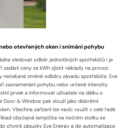
 nebo otevřených oken i snímání pohybu
ádne sledovat odběr jednotlivých spotřebičů i je
při zadání ceny za kWh zjistit náklady na provoz
díky nečekané změně odběru závadu spotřebiče. Eve
při zaznamenání pohybu nebo určené intenzity
stní prvek a informovat uživatele na dálku o
Door & Window pak slouží jako diskrétní
ken. Všechna zařízení lze navíc využít v celé řadě
říklad obyčejná lampička na nočním stolku se
it do chytré zásuvky Eve Energy a do automatizace