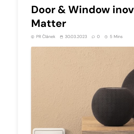
Door & Window inov
Matter
PR Článek
30.03.2023
0
5 Mins