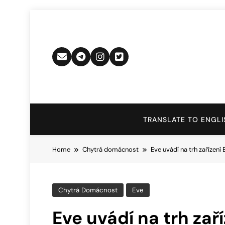
Skip
to
content
TRANSLATE TO ENGLI
Home
Chytrá domácnost
Eve uvádí na trh zařízen
Chytrá Domácnost
Eve
Eve uvádí na trh zař