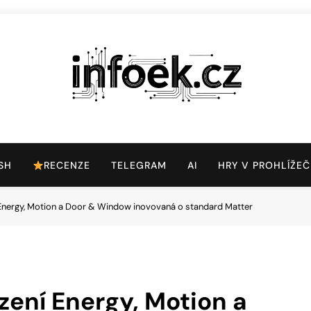
Infoek.cz
Web Věnující Se Technologickým Novinkám
SH
RECENZE
TELEGRAM
AI
HRY V PROHLÍŽEČ
í Energy, Motion a Door & Window inovovaná o standard Matter
ízení Energy, Motion a