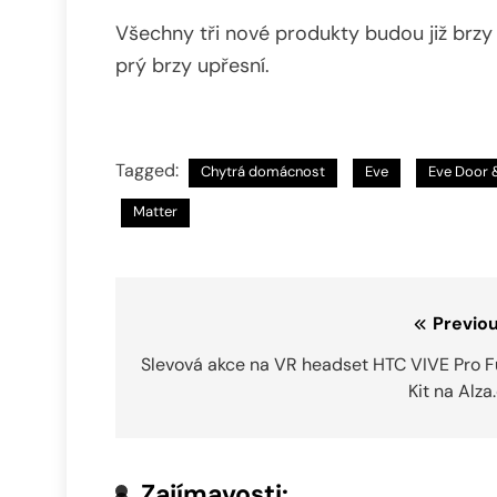
Všechny tři nové produkty budou již brz
prý brzy upřesní.
Tagged:
Chytrá domácnost
Eve
Eve Door
Matter
Navigace
Previou
pro
Slevová akce na VR headset HTC VIVE Pro Fu
Kit na Alza
příspěvek
Zajímavosti: