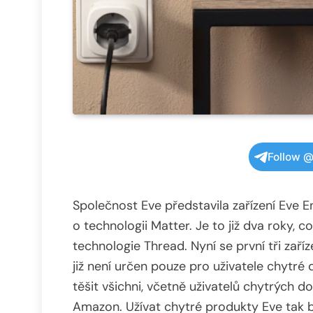
Follow @
Společnost Eve představila zařízení Eve
o technologii Matter. Je to již dva roky,
technologie Thread. Nyní se první tři zaří
již není určen pouze pro uživatele chytr
těšit všichni, včetně uživatelů chytrých
Amazon. Užívat chytré produkty Eve tak 