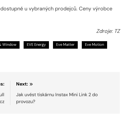
y dostupné u vybraných prodejců. Ceny výrobce
Zdroje: TZ
 & Window
EVE Energy
Eve Matter
Eve Motion
s:
Next:
ll
Jak uvést tiskárnu Instax Mini Link 2 do
.cz
provozu?