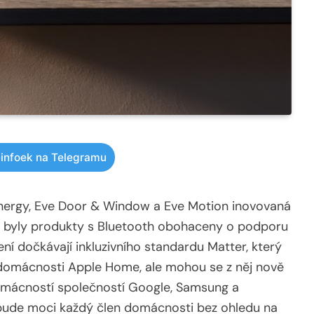
infoek na Telegramu
 Energy, Eve Door & Window a Eve Motion inovovaná
 co byly produkty s Bluetooth obohaceny o podporu
zení dočkávají inkluzivního standardu Matter, který
é domácnosti Apple Home, ale mohou se z něj nově
 domácností společností Google, Samsung a
bude moci každý člen domácnosti bez ohledu na