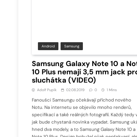
Android
Samsung
Samsung Galaxy Note 10 a No
10 Plus nemají 3,5 mm jack pr
sluchátka (VIDEO)
Adolf Pupík
02.08.2019
0
1 Mins
Fanoušci Samsungu očekávají příchod nového
Notu. Na internetu se objevilo mnoho renderů,
specifikací a také reálných fotografií. Každý tedy v
jak bude chystaná novinka vypadat. Samsung uk
hned dva modely, a to Samsung Galaxy Note 10 a
Note 10 Plus. Design bohužel nijak nepřekvapí, al