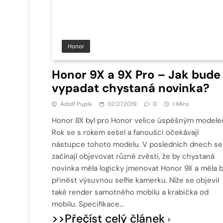
Honor
Honor 9X a 9X Pro – Jak bude
vypadat chystaná novinka?
Adolf Pupík
02.07.2019
0
1 Mins
Honor 8X byl pro Honor velice úspěšným modele
Rok se s rokem sešel a fanoušci očekávají
nástupce tohoto modelu. V posledních dnech se
začínají objevovat různé zvěsti, že by chystaná
novinka měla logicky jmenovat Honor 9X a měla 
přinést výsuvnou selfie kamerku. Níže se objevil
také render samotného mobilu a krabička od
mobilu. Specifikace…
>>Přečíst celý článek