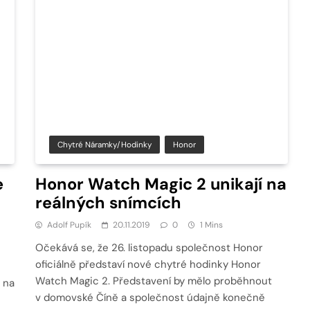
Chytré Náramky/hodinky
Honor
e
Honor Watch Magic 2 unikají na
reálných snímcích
Adolf Pupík
20.11.2019
0
1 Mins
Očekává se, že 26. listopadu společnost Honor
oficiálně představí nové chytré hodinky Honor
Watch Magic 2. Představení by mělo proběhnout
 na
v domovské Číně a společnost údajně konečně