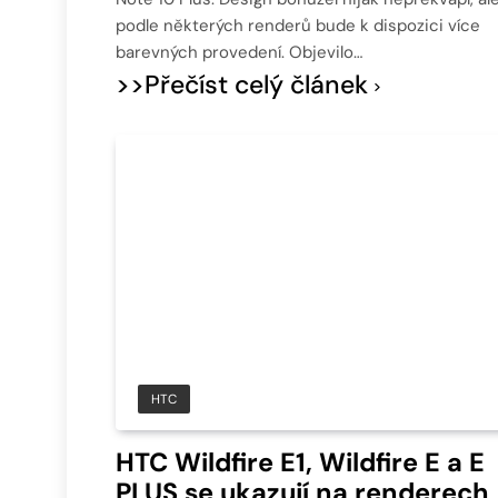
podle některých renderů bude k dispozici více
barevných provedení. Objevilo…
>>Přečíst celý článek
HTC
HTC Wildfire E1, Wildfire E a E
PLUS se ukazují na renderech