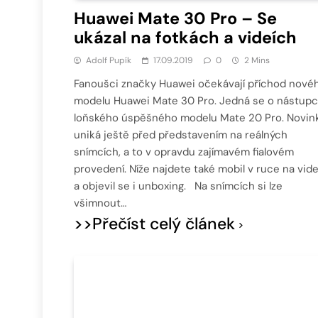
Huawei Mate 30 Pro – Se
ukázal na fotkách a videích
Adolf Pupík
17.09.2019
0
2 Mins
Fanoušci značky Huawei očekávají příchod nové
modelu Huawei Mate 30 Pro. Jedná se o nástup
loňského úspěšného modelu Mate 20 Pro. Novin
uniká ještě před představením na reálných
snímcích, a to v opravdu zajímavém fialovém
provedení. Níže najdete také mobil v ruce na vid
a objevil se i unboxing. Na snímcích si lze
všimnout…
>>Přečíst celý článek