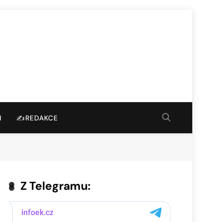
I
✍️REDAKCE
Z Telegramu: