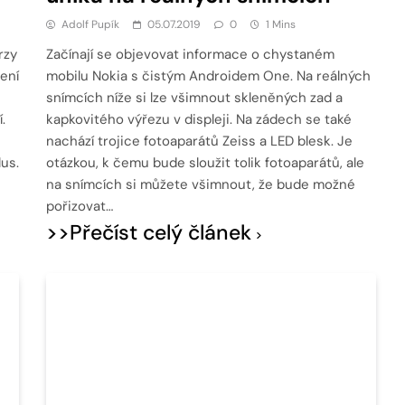
Adolf Pupík
05.07.2019
0
1 Mins
rzy
Začínají se objevovat informace o chystaném
ení
mobilu Nokia s čistým Androidem One. Na reálných
snímcích níže si lze všimnout skleněných zad a
.
kapkovitého výřezu v displeji. Na zádech se také
nachází trojice fotoaparátů Zeiss a LED blesk. Je
lus.
otázkou, k čemu bude sloužit tolik fotoaparátů, ale
na snímcích si můžete všimnout, že bude možné
pořizovat…
>>Přečíst celý článek