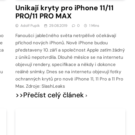
Unikají kryty pro iPhone 11/11
PRO/11 PRO MAX
Adolf Pupík
29.08.2019
0
1 Mins
ho
Fanoušci jablečného světa netrpělivě očekávají
ce
příchod nových iPhonů. Nové iPhone budou
ka
představeny 10. září a společnost Apple zatím žádný
z úniků nepotvrdila. Dlouhé měsíce se na internetu
objevují rendery, specifikace a někdy i dokonce
eu
reálné snímky. Dnes se na internetu objevují fotky
ochranných krytů pro nové iPhone 11, 11 Pro a 11 Pro
Max. Zdroje: SlashLeaks
>>Přečíst celý článek