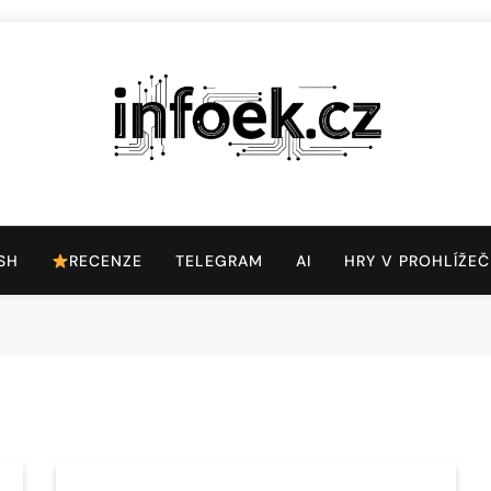
Infoek.cz
Web Věnující Se Technologickým Novinkám
SH
RECENZE
TELEGRAM
AI
HRY V PROHLÍŽEČ