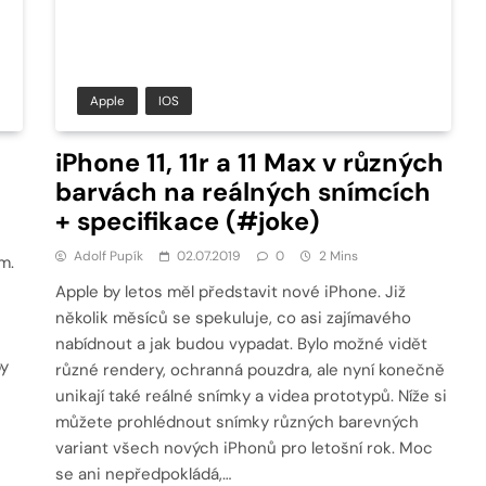
Apple
IOS
iPhone 11, 11r a 11 Max v různých
barvách na reálných snímcích
+ specifikace (#joke)
Adolf Pupík
02.07.2019
0
2 Mins
m.
Apple by letos měl představit nové iPhone. Již
několik měsíců se spekuluje, co asi zajímavého
nabídnout a jak budou vypadat. Bylo možné vidět
by
různé rendery, ochranná pouzdra, ale nyní konečně
unikají také reálné snímky a videa prototypů. Níže si
můžete prohlédnout snímky různých barevných
variant všech nových iPhonů pro letošní rok. Moc
se ani nepředpokládá,…