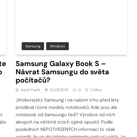
Samsung
Windows
te
Samsung Galaxy Book S –
o
Návrat Samsungu do světa
počítačů?
Adolf Pupík
02.08.2019
0
2 Mins
Jihokorejský Samsung i na našem trhu před lety
prodával různé modely notebooků. Kde jsou ale
í,
notebook od Samsungu teď? Výrobce od nich
áže
alespoň na většině trzích úplně opustil. Podle
posledních NEPOTVRZENÝCH informací to však
e
vypadá, že se do tohoto segmentu pokusí vrátit. Je