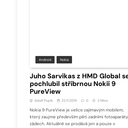
Android
Nokia
Juho Sarvikas z HMD Global s
pochlubil stříbrnou Nokií 9
PureView
Adolf Pupík
22.11.2019
0
2 Mins
Nokia 9 PureView je velice zajímavým mobilem,
který zaujme především pěti zadními fotoaparáty
zádech. Aktuálně se prodává jen a pouze v