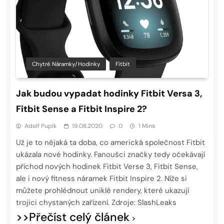
Chytré Náramky/hodinky
Fitbit
Jak budou vypadat hodinky Fitbit Versa 3,
Fitbit Sense a Fitbit Inspire 2?
Adolf Pupík
19.08.2020
0
1 Mins
Už je to nějaká ta doba, co americká společnost Fitbit
ukázala nové hodinky. Fanoušci značky tedy očekávají
příchod nových hodinek Fitbit Verse 3, Fitbit Sense,
ale i nový fitness náramek Fitbit Inspire 2. Níže si
můžete prohlédnout uniklé rendery, které ukazují
trojici chystaných zařízení. Zdroje: SlashLeaks
>>Přečíst celý článek