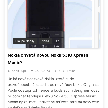
Hloupé Mobily
Nokia
Nokia chystá novou Nokii 5310 Xpress
Music?
Adolf Pupík
25.02.2020
0
1 Mins
Uniká nová tlačítková Nokia, která bude
pravděpodobně zapadat do nové řady Nokia Originals.
Podle dostupných renderů bude svým designem dost
připomínat tehdejší žiletku Nokia 5310 Xpress Music.
Mohlo by zajímat: Podívat se můžete také na nový web
NokiaFan.cz Zdroje: Reddit