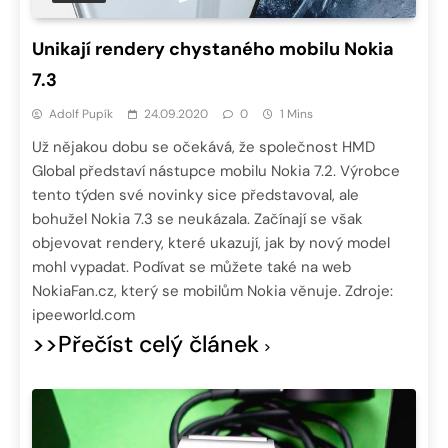
Unikají rendery chystaného mobilu Nokia
7.3
Adolf Pupík
24.09.2020
0
1 Mins
Už nějakou dobu se očekává, že společnost HMD
Global představí nástupce mobilu Nokia 7.2. Výrobce
tento týden své novinky sice představoval, ale
bohužel Nokia 7.3 se neukázala. Začínají se však
objevovat rendery, které ukazují, jak by nový model
mohl vypadat. Podívat se můžete také na web
NokiaFan.cz, který se mobilům Nokia věnuje. Zdroje:
ipeeworld.com
>>Přečíst celý článek