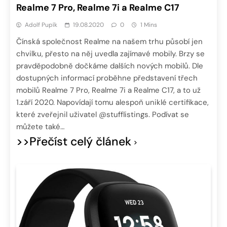
Realme 7 Pro, Realme 7i a Realme C17
Adolf Pupík
19.08.2020
0
1 Mins
Čínská společnost Realme na našem trhu působí jen
chvilku, přesto na něj uvedla zajímavé mobily. Brzy se
pravděpodobně dočkáme dalších nových mobilů. Dle
dostupných informací proběhne představení třech
mobilů Realme 7 Pro, Realme 7i a Realme C17, a to už
1.září 2020. Napovídají tomu alespoň uniklé certifikace,
které zveřejnil uživatel @stufflistings. Podívat se
můžete také…
>>Přečíst celý článek