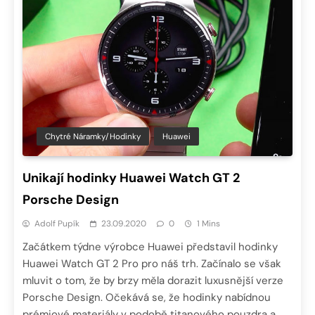
Chytré Náramky/hodinky
Huawei
Unikají hodinky Huawei Watch GT 2
Porsche Design
Adolf Pupík
23.09.2020
0
1 Mins
Začátkem týdne výrobce Huawei představil hodinky
Huawei Watch GT 2 Pro pro náš trh. Začínalo se však
mluvit o tom, že by brzy měla dorazit luxusnější verze
Porsche Design. Očekává se, že hodinky nabídnou
prémiové materiály v podobě titanového pouzdra a