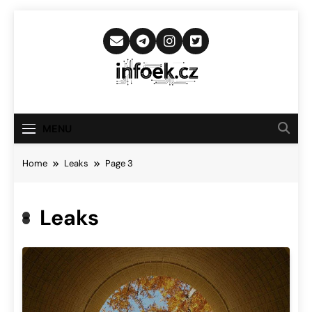
Skip
to
content
Infoek.cz
Web Věnující Se Technologickým
Novinkám
MENU
Home
Leaks
Page 3
Leaks