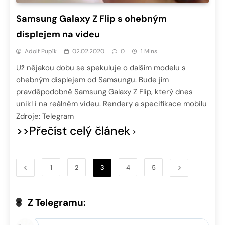
Samsung Galaxy Z Flip s ohebným
displejem na videu
Adolf Pupík
02.02.2020
0
1 Mins
Už nějakou dobu se spekuluje o dalším modelu s
ohebným displejem od Samsungu. Bude jím
pravděpodobně Samsung Galaxy Z Flip, který dnes
unikl i na reálném videu. Rendery a specifikace mobilu
Zdroje: Telegram
>>Přečíst celý článek
1
2
3
4
5
Z Telegramu: