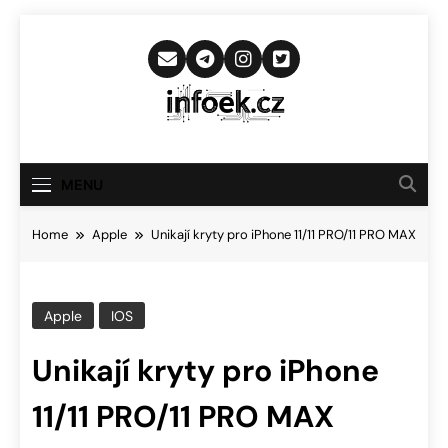
Skip
to
content
Infoek.cz
Web Věnující Se Technologickým
Novinkám
MENU
Home
Apple
Unikají kryty pro iPhone 11/11 PRO/11 PRO MAX
Apple
IOS
Unikají kryty pro iPhone
11/11 PRO/11 PRO MAX