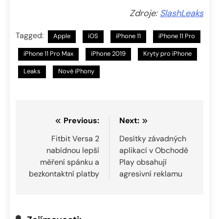
Zdroje:
SlashLeaks
Tagged:
Apple
iOS
iPhone 11
iPhone 11 Pro
iPhone 11 Pro Max
iPhone 2019
Kryty pro iPhone
Leaks
Nové iPhony
Navigace
Previous:
Next:
pro
Fitbit Versa 2
Desítky závadných
nabídnou lepší
aplikací v Obchodě
příspěvek
měření spánku a
Play obsahují
bezkontaktní platby
agresivní reklamu