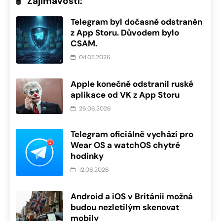
Zajímavosti:
Telegram byl dočasně odstraněn
z App Storu. Důvodem bylo
CSAM.
04.08.2026
Apple konečně odstranil ruské
aplikace od VK z App Storu
26.06.2026
Telegram oficiálně vychází pro
Wear OS a watchOS chytré
hodinky
12.06.2026
Android a iOS v Británii možná
budou nezletilým skenovat
mobily