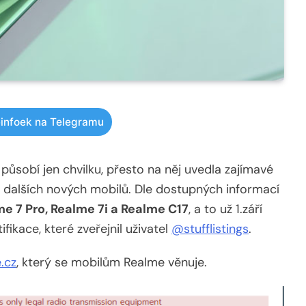
infoek na Telegramu
ůsobí jen chvilku, přesto na něj uvedla zajímavé
dalších nových mobilů. Dle dostupných informací
e 7 Pro, Realme 7i a Realme C17
, a to už 1.září
fikace, které zveřejnil uživatel
@stufflistings
.
.cz
, který se mobilům Realme věnuje.