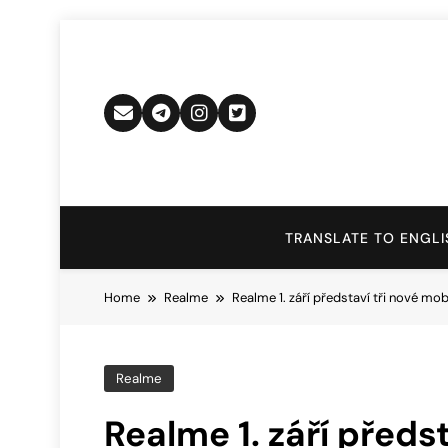
Skip
to
content
TRANSLATE TO ENGLI
Home
Realme
Realme 1. září představí tři nové mo
Realme
Realme 1. září předs