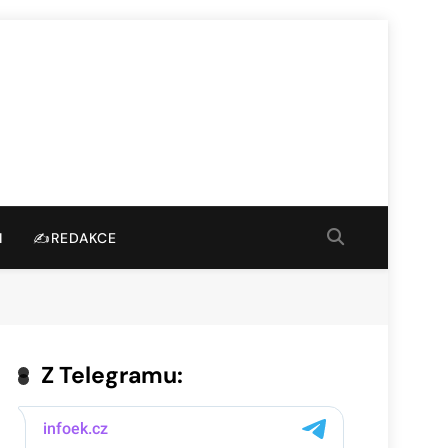
I
✍️REDAKCE
Z Telegramu: