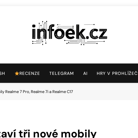
Infoek.cz
Web Věnující Se Technologickým Novinkám
SH
RECENZE
TELEGRAM
AI
HRY V PROHLÍŽEČ
bily Realme 7 Pro, Realme 7i a Realme C17
taví tři nové mobily