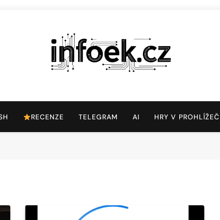
Infoek.cz
Web Věnující Se Technologickým Novinkám
SH
RECENZE
TELEGRAM
AI
HRY V PROHLÍŽEČ