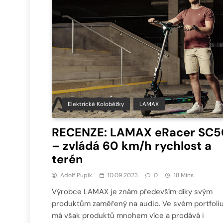
Elektrické Koloběžky
LAMAX
RECENZE: LAMAX eRacer SC5
– zvládá 60 km/h rychlost a
terén
Adolf Pupík
10.09.2023
0
18 Mins
Výrobce LAMAX je znám především díky svým
produktům zaměřený na audio. Ve svém portfoli
má však produktů mnohem více a prodává i