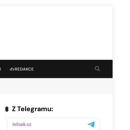
I
✍️REDAKCE
Z Telegramu: