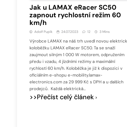
Jak u LAMAX eRacer SC50
zapnout rychlostní režim 60
km/h
Adolf Pupík
24.07.2023
12
3 Mins
Výrobce LAMAX na náš trh uvedl novou elektric
koloběžku LAMAX eRacer SC50. Ta se snaží
zaujmout silným 1 000 W motorem, odpružením
předu i vzadu, 4 jízdními režimy a maximální
rychlostí 60 km/h. Koloběžka je již k dispozici v
oficiálním e-shopu e-mobility.lamax-
electronics.com za 29 999 Kč s DPH a u dalších
prodejců. Každá elektrická…
>>Přečíst celý článek