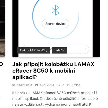
Elektrické Koloběžky
LAMAX
0
Jak připojit koloběžku LAMAX
eRacer SC50 k mobilní
aplikaci?
Adolf Pupík
10.09.2023
0
2 Mins
Koloběžku LAMAX eRacer SC50 můžete připojit i k
u
mobilní aplikaci. Zjistíte různé důležité informace o
najeté vzdálenosti, výdrži na jedno nabití atd. K