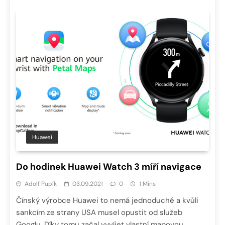
Huawei
Do hodinek Huawei Watch 3 míří navigace
Adolf Pupík
03.09.2021
0
1 Mins
Čínský výrobce Huawei to nemá jednoduché a kvůli
sankcím ze strany USA musel opustit od služeb
Googlu. Díky tomu začal vyvíjet vlastní mapovou