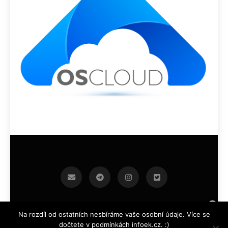
infoek.cz 2026.Developed By
.
BlazeThemes
Na rozdíl od ostatních nesbíráme vaše osobní údaje. Více se
dočtete v podmínkách infoek.cz. :)