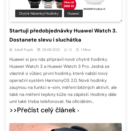
Chytré Náramky/hodinky
Huawei
Startují předobjednávky Huawei Watch 3.
Dostanete slevu i sluchátka
Adolf Pupík
29.06.2021
0
1 Mins
Huawei si pro nás připravil nové chytré hodinky
Huawei Watch 3 a Huawei Watch 3 Pro. Jedná se
vlastně o vůbec první hodinky, které nabízí nový
operační systém HarmonyOS 2.0. Nové hodinky
zaujmou na funkci e-sim, měření běžných aktivit, ale
také na měření teploty kůže na zápěstí. Hodinky dále
umí také třeba telefonovat. Na oficiálním…
>>Přečíst celý článek