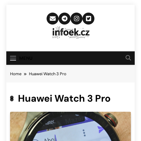
Skip
to
content
Infoek.cz
Web Věnující Se Technologickým
Novinkám
MENU
Home
Huawei Watch 3 Pro
Huawei Watch 3 Pro