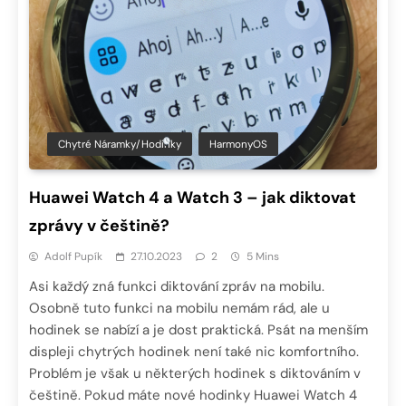
Chytré Náramky/hodinky
HarmonyOS
Huawei Watch 4 a Watch 3 – jak diktovat
zprávy v češtině?
Adolf Pupík
27.10.2023
2
5 Mins
Asi každý zná funkci diktování zpráv na mobilu.
Osobně tuto funkci na mobilu nemám rád, ale u
hodinek se nabízí a je dost praktická. Psát na menším
displeji chytrých hodinek není také nic komfortního.
Problém je však u některých hodinek s diktováním v
češtině. Pokud máte nové hodinky Huawei Watch 4