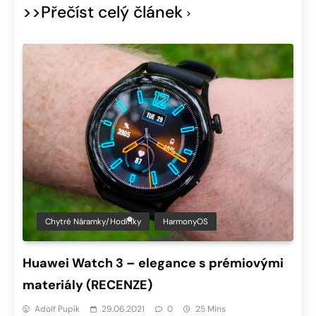
>>Přečíst celý článek
Chytré Náramky/hodinky
HarmonyOS
Huawei Watch 3 – elegance s prémiovými
materiály (RECENZE)
Adolf Pupík
29.06.2021
0
25 Mins