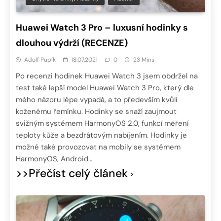
Huawei Watch 3 Pro – luxusní hodinky s
dlouhou výdrží (RECENZE)
Adolf Pupík
18.07.2021
0
23 Mins
Po recenzi hodinek Huawei Watch 3 jsem obdržel na
test také lepší model Huawei Watch 3 Pro, který dle
mého názoru lépe vypadá, a to především kvůli
koženému řemínku. Hodinky se snaží zaujmout
svižným systémem HarmonyOS 2.0, funkcí měření
teploty kůže a bezdrátovým nabíjením. Hodinky je
možné také provozovat na mobily se systémem
HarmonyOS, Android…
>>Přečíst celý článek