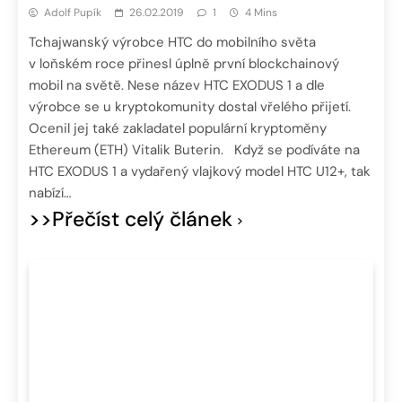
Adolf Pupík
26.02.2019
1
4 Mins
Tchajwanský výrobce HTC do mobilního světa
v loňském roce přinesl úplně první blockchainový
mobil na světě. Nese název HTC EXODUS 1 a dle
výrobce se u kryptokomunity dostal vřelého přijetí.
Ocenil jej také zakladatel populární kryptoměny
Ethereum (ETH) Vitalik Buterin. Když se podíváte na
HTC EXODUS 1 a vydařený vlajkový model HTC U12+, tak
nabízí…
>>Přečíst celý článek