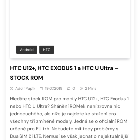
Android
HTC
HTC U12+, HTC EXODUS 1 a HTC U Ultra –
STOCK ROM
Adolf Pupík
19.07.2019
0
2 Mins
Hledáte stock ROM pro mobily HTC U12+, HTC Exodus 1
nebo HTC U Ultra? Shánění ROMek není zrovna nic
jednoduchého, ale níže je najdete ke stažení pro
všechny tři zmíněné modely. Jedná se o oficiální ROM
určené pro EU trh. Nebudete mít tedy problémy s
DualSIM či LTE. Nemusí se však jednat o nejaktuálnější