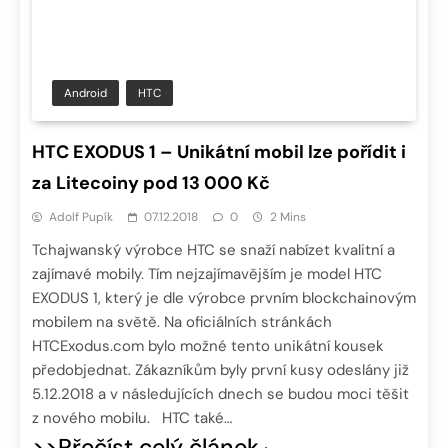
Android
HTC
HTC EXODUS 1 – Unikátní mobil lze pořídit i
za Litecoiny pod 13 000 Kč
Adolf Pupík
07.12.2018
0
2 Mins
Tchajwanský výrobce HTC se snaží nabízet kvalitní a
zajímavé mobily. Tím nejzajímavějším je model HTC
EXODUS 1, který je dle výrobce prvním blockchainovým
mobilem na světě. Na oficiálních stránkách
HTCExodus.com bylo možné tento unikátní kousek
předobjednat. Zákazníkům byly první kusy odeslány již
5.12.2018 a v následujících dnech se budou moci těšit
z nového mobilu. HTC také…
>>Přečíst celý článek