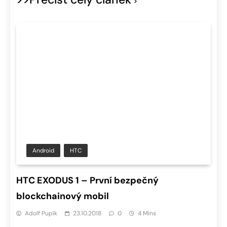
Android
HTC
HTC EXODUS 1 – První bezpečný
blockchainový mobil
Adolf Pupík
23.10.2018
0
4 Mins