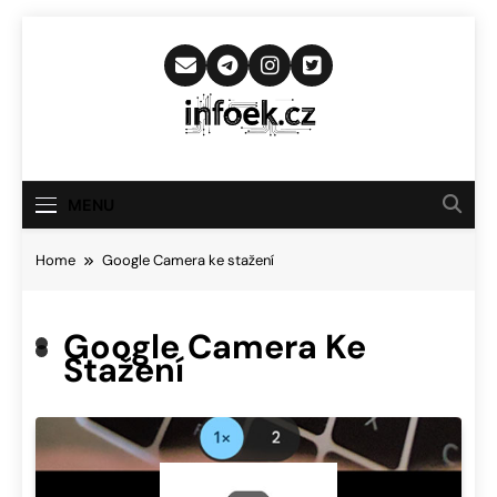
Skip
to
content
Infoek.cz
Web Věnující Se Technologickým
Novinkám
MENU
Home
Google Camera ke stažení
Google Camera Ke
Stažení