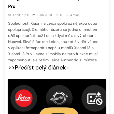
Pro
Adolf Pupík
18.06.2023
0
4 Mins
Společnosti Xiaomi a Leica spolu už nějakou dobu
spolupracují. Dle mého názoru se jedná o mnohem
užší spolupráci, než Leica kdysi měla s výrobcem
Huawei. Skvělé funkce Leica jsou totiž vidět všude
v aplikaci fotoaparátu např. u mobilů Xiaomi 13 a
Xiaomi 13 Pro. Levnější mobily na tyto funkce musí
zapomenout, ale režim Leica Authentic si můžete…
>>Přečíst celý článek