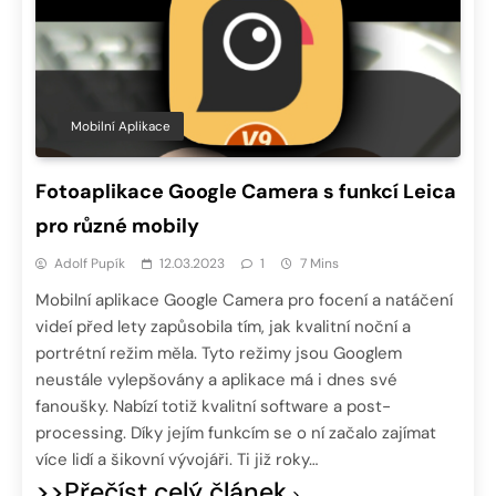
Mobilní Aplikace
Fotoaplikace Google Camera s funkcí Leica
pro různé mobily
Adolf Pupík
12.03.2023
1
7 Mins
Mobilní aplikace Google Camera pro focení a natáčení
videí před lety zapůsobila tím, jak kvalitní noční a
portrétní režim měla. Tyto režimy jsou Googlem
neustále vylepšovány a aplikace má i dnes své
fanoušky. Nabízí totiž kvalitní software a post-
processing. Díky jejím funkcím se o ní začalo zajímat
více lidí a šikovní vývojáři. Ti již roky…
>>Přečíst celý článek