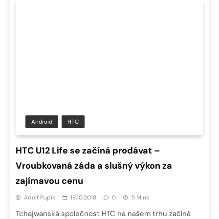
Android
HTC
HTC U12 Life se začíná prodávat –
Vroubkovaná záda a slušný výkon za
zajímavou cenu
Adolf Pupík
18.10.2018
0
5 Mins
Tchajwanská společnost HTC na našem trhu začíná