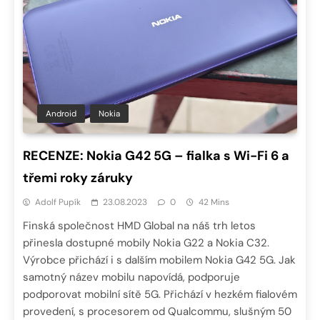
Android
Nokia
RECENZE: Nokia G42 5G – fialka s Wi-Fi 6 a
třemi roky záruky
Adolf Pupík
23.08.2023
0
42 Mins
Finská společnost HMD Global na náš trh letos
přinesla dostupné mobily Nokia G22 a Nokia C32.
Výrobce přichází i s dalším mobilem Nokia G42 5G. Jak
samotný název mobilu napovídá, podporuje
podporovat mobilní sítě 5G. Přichází v hezkém fialovém
provedení, s procesorem od Qualcommu, slušným 50