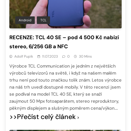
Android
TCL
RECENZE: TCL 40 SE – pod 4 500 Kč nabízí
stereo, 6/256 GB a NFC
Adolf Pupík
11.07.2023
0
30 Mins
Výrobce TCL Communication je jedním z největších
výrobců televizorů na světě, i když na našem malém
trhu není pod touto značkou tolik znám. Letos výrobce
na náš trh uvedl dostupné mobily. V této recenzi jsem
se podíval na model TCL 40 SE, který se snaží
zaujmout 50 Mpx fotoaparátem, stereo reproduktory,
pěkným displejem a slušným poměrem cena/výkon….
>>Přečíst celý článek