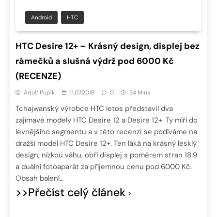
Android
HTC
HTC Desire 12+ – Krásný design, displej bez
rámečků a slušná výdrž pod 6000 Kč
(RECENZE)
Adolf Pupík
11.07.2018
0
34 Mins
Tchajwanský výrobce HTC letos představil dva
zajímavé modely HTC Desire 12 a Desire 12+. Ty míří do
levnějšího segmentu a v této recenzi se podíváme na
dražší model HTC Desire 12+. Ten láká na krásný lesklý
design, nízkou váhu, obří displej s poměrem stran 18:9
a duální fotoaparát za příjemnou cenu pod 6000 Kč.
Obsah balení…
>>Přečíst celý článek