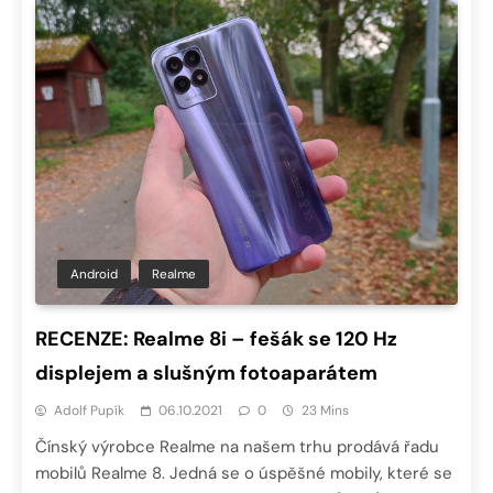
Android
Realme
RECENZE: Realme 8i – fešák se 120 Hz
displejem a slušným fotoaparátem
Adolf Pupík
06.10.2021
0
23 Mins
Čínský výrobce Realme na našem trhu prodává řadu
mobilů Realme 8. Jedná se o úspěšné mobily, které se