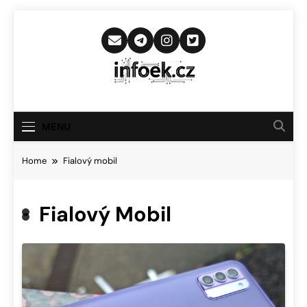
Skip
to
content
Infoek.cz
Web Věnující Se Technologickým
Novinkám
MENU
Home
Fialový mobil
Fialový Mobil