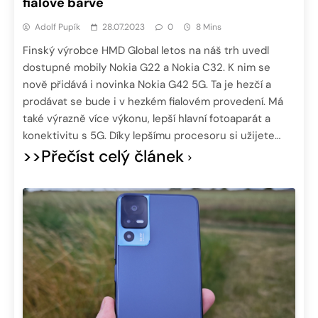
fialové barvě
Adolf Pupík
28.07.2023
0
8 Mins
Finský výrobce HMD Global letos na náš trh uvedl
dostupné mobily Nokia G22 a Nokia C32. K nim se
nově přidává i novinka Nokia G42 5G. Ta je hezčí a
prodávat se bude i v hezkém fialovém provedení. Má
také výrazně více výkonu, lepší hlavní fotoaparát a
konektivitu s 5G. Díky lepšímu procesoru si užijete…
>>Přečíst celý článek