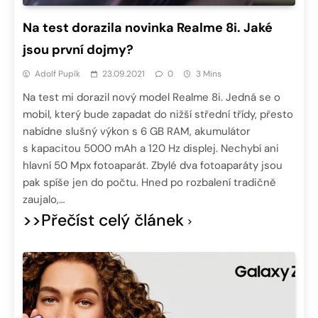
Na test dorazila novinka Realme 8i. Jaké
jsou první dojmy?
Adolf Pupík
23.09.2021
0
3 Mins
Na test mi dorazil nový model Realme 8i. Jedná se o
mobil, který bude zapadat do nižší střední třídy, přesto
nabídne slušný výkon s 6 GB RAM, akumulátor
s kapacitou 5000 mAh a 120 Hz displej. Nechybí ani
hlavní 50 Mpx fotoaparát. Zbylé dva fotoaparáty jsou
pak spíše jen do počtu. Hned po rozbalení tradičně
zaujalo,…
>>Přečíst celý článek