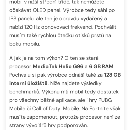
mobil v nižší střední třídě, tak nemůžete
očekávat OLED panel. Výrobce tedy sáhl po
IPS panelu, ale ten je opravdu vydařený a
nabízí 120 Hz obnovovací frekvenci. Pochválit
musím také rychlou čtečku otisků prstů na
boku mobilu.
A jak je na tom výkon? O ten se stará
procesor
MediaTek Helio G96
a
6 GB RAM
.
Pochvalu si pak výrobce odnáší také za
128 GB
interní úložiště
. Níže najdete výsledky
benchmarků. Výkonu má mobil tedy dostatek
pro všechny běžné aplikace, ale i hry PUBG
Mobile či Call of Duty: Mobile. Na Fortnite však
musíte zapomenout, protože procesor není ze
strany vývojářů hry podporován.