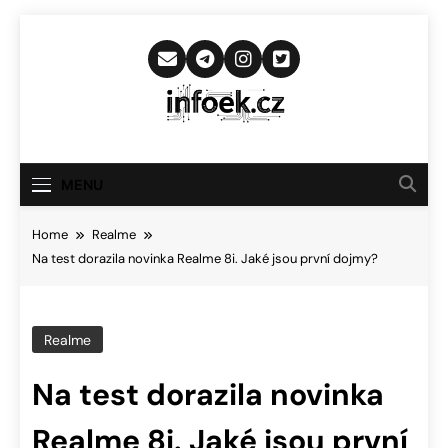
Skip
to
content
Infoek.cz
Web Věnující Se Technologickým
Novinkám
MENU
Home
Realme
Na test dorazila novinka Realme 8i. Jaké jsou první dojmy?
Realme
Na test dorazila novinka
Realme 8i. Jaké jsou první