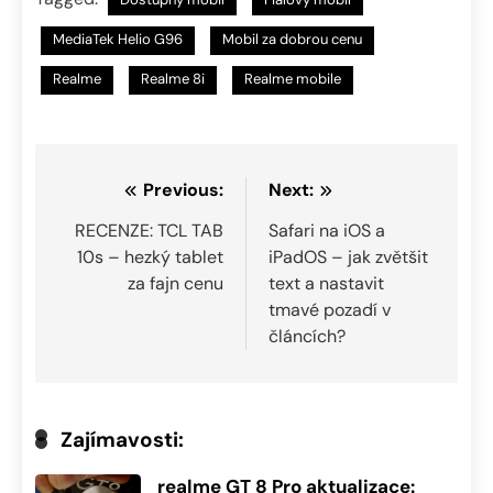
MediaTek Helio G96
Mobil za dobrou cenu
Realme
Realme 8i
Realme mobile
Navigace
Previous:
Next:
pro
RECENZE: TCL TAB
Safari na iOS a
10s – hezký tablet
iPadOS – jak zvětšit
příspěvek
za fajn cenu
text a nastavit
tmavé pozadí v
článcích?
Zajímavosti:
realme GT 8 Pro aktualizace: