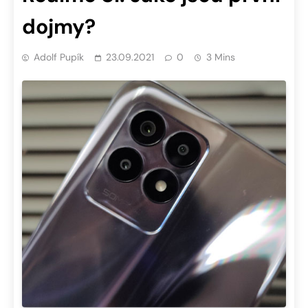
dojmy?
Adolf Pupík
23.09.2021
0
3 Mins