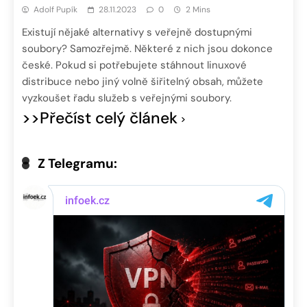
Adolf Pupík
28.11.2023
0
2 Mins
Existují nějaké alternativy s veřejně dostupnými
soubory? Samozřejmě. Některé z nich jsou dokonce
české. Pokud si potřebujete stáhnout linuxové
distribuce nebo jiný volně šiřitelný obsah, můžete
vyzkoušet řadu služeb s veřejnými soubory.
>>Přečíst celý článek
Z Telegramu: