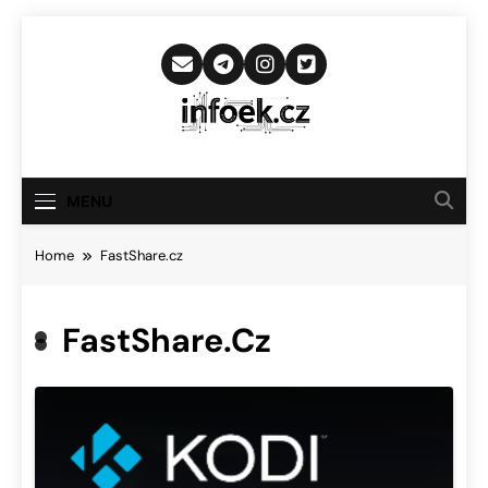
Skip
to
content
Infoek.cz
Web Věnující Se Technologickým
Novinkám
MENU
Home
FastShare.cz
FastShare.cz