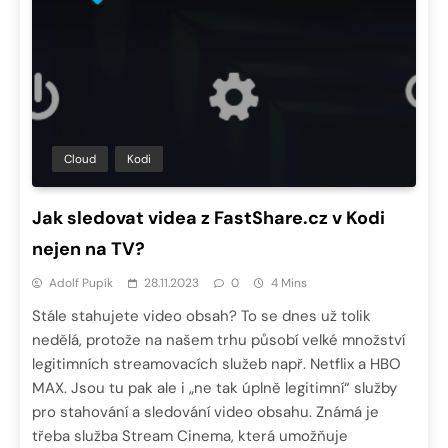
Cloud
Kodi
Jak sledovat videa z FastShare.cz v Kodi
nejen na TV?
Adolf Pupík
28.11.2023
0
4 Mins
Stále stahujete video obsah? To se dnes už tolik
nedělá, protože na našem trhu působí velké množství
legitimních streamovacích služeb např. Netflix a HBO
MAX. Jsou tu pak ale i „ne tak úplně legitimní“ služby
pro stahování a sledování video obsahu. Známá je
třeba služba Stream Cinema, která umožňuje